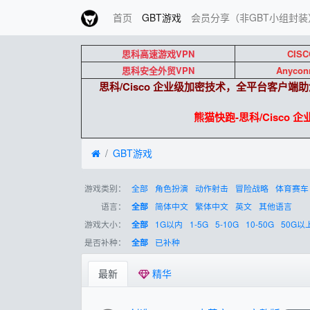
首页
GBT游戏
会员分享（非GBT小组封装
思科高速游戏VPN
CISC
思科安全外贸VPN
Anycon
思科/Cisco 企业级加密技术，全平台客户
熊猫快跑-思科/Cisco 
GBT游戏
游戏类别：
全部
角色扮演
动作射击
冒险战略
体育赛车
语言：
简体中文
繁体中文
英文
其他语言
全部
游戏大小：
1G以内
1-5G
5-10G
10-50G
50G以
全部
是否补种：
已补种
全部
最新
精华