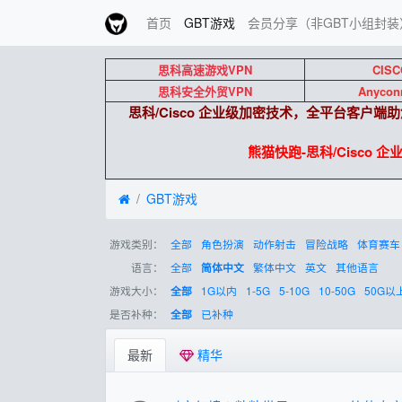
首页
GBT游戏
会员分享（非GBT小组封装
思科高速游戏VPN
CISC
思科安全外贸VPN
Anycon
思科/Cisco 企业级加密技术，全平台客户
熊猫快跑-思科/Cisco 
GBT游戏
游戏类别：
全部
角色扮演
动作射击
冒险战略
体育赛车
语言：
全部
繁体中文
英文
其他语言
简体中文
游戏大小：
1G以内
1-5G
5-10G
10-50G
50G以
全部
是否补种：
已补种
全部
最新
精华