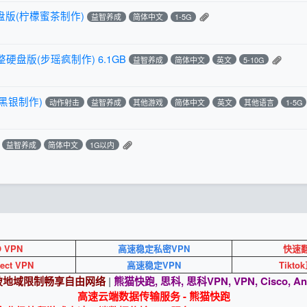
硬盘版(柠檬蜜茶制作)
益智养成
简体中文
1-5G
整硬盘版(步瑶疯制作) 6.1GB
益智养成
简体中文
英文
5-10G
黑银制作)
动作射击
益智养成
其他游戏
简体中文
英文
其他语言
1-5G
益智养成
简体中文
1G以内
O VPN
高速稳定私密VPN
快速翻
ect VPN
高速稳定VPN
Tikt
突破地域限制畅享自由网络
|
熊猫快跑, 思科, 思科VPN, VPN, Cisco, An
高速云端数据传输服务 - 熊猫快跑