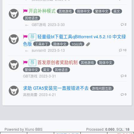
开启补种模式
其他游戏
简体中文
繁体中文
英文
其他语言
←
GBT游戏
2023-3-30
2
轻量级bt下载工具qBittorrent v4.5.2.10 中文绿
色版
工具补丁
简体中文
1G以内
←
sunrain0
2023-5-13
10
首发原创者奖励机制
其他游戏
简体中文
繁体中文
英文
其他语言
GBT游戏
2023-3-31
0
求助 GTA5安装完一直报错进不去
游戏问题互助
高枝商蕾
2023-4-21
0
Powered by Xiuno BBS
Processed:
, SQL:
0.060
18