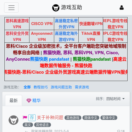
游戏互助
思科高速游戏
高速稳定私密
IEPL游戏专线
CISCO VPN
快速翻墙VPN
VPN
外贸VPN
稳定VPN
思科安全外贸
Anyconnect
高速稳定海外
Tiktok直播
IPLC游戏专线
VPN
VPN
游戏VPN
VPN
稳定VPN
思科/Cisco 企业级加密技术，全平台客户端助您突破地域限制
畅享自由网络
|
熊猫快跑, 思科, 思科VPN, VPN, Cisco,
AnyConnec
熊猫快跑 pandafast
|
熊猫快跑
pandafast
|
高速云
端数据传输服务 - 熊猫快跑
熊猫快跑-思科/Cisco 企业级外贸游戏高速云端数据传输VPN服务
游戏互助：
教程技巧
游戏问题互助
需求游戏
全部
排序：
回帖时间
最新
精华
关于补种问题
其他游戏
简体中文
繁体中文
英文
其他语言
←
脱氧核糖核酸
2023-5-6
14