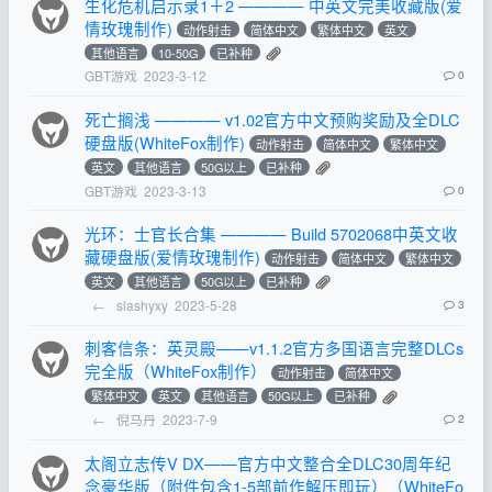
生化危机启示录1＋2 ———— 中英文完美收藏版(爱
情玫瑰制作)
动作射击
简体中文
繁体中文
英文
其他语言
10-50G
已补种
GBT游戏
2023-3-12
0
死亡搁浅 ———— v1.02官方中文预购奖励及全DLC
硬盘版(WhiteFox制作)
动作射击
简体中文
繁体中文
英文
其他语言
50G以上
已补种
GBT游戏
2023-3-13
0
光环：士官长合集 ———— Build 5702068中英文收
藏硬盘版(爱情玫瑰制作)
动作射击
简体中文
繁体中文
英文
其他语言
50G以上
已补种
←
slashyxy
2023-5-28
3
刺客信条：英灵殿——v1.1.2官方多国语言完整DLCs
完全版（WhiteFox制作）
动作射击
简体中文
繁体中文
英文
其他语言
50G以上
已补种
←
倪马丹
2023-7-9
2
太阁立志传V DX——官方中文整合全DLC30周年纪
念豪华版（附件包含1-5部前作解压即玩）（WhiteFo