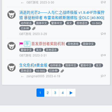
←
GBT游戏
2023-3-30
2
消逝的光芒2——人与仁之战终极版 v1.9.4HF炸蛋狩
猎 暴徒粉碎者 布雷肯和赖斯捆绑包 全DLC [40.80G]
动作射击
简体中文
繁体中文
英文
其他语言
10-50G
已补种
GBT游戏
2023-3-29
0
首发原创者奖励机制
其他游戏
简体中文
繁体中文
英文
其他语言
GBT游戏
2023-3-31
0
生化危机8黄金版
动作射击
简体中文
繁体中文
英文
其他语言
10-50G
已补种
←
zangma0005
2023-4-19
7
1
2
3
4
▶