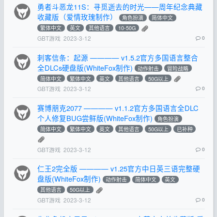
勇者斗恶龙11S：寻觅逝去的时光——周年纪念典藏
收藏版（爱情玫瑰制作）
角色扮演
简体中文
繁体中文
英文
其他语言
10-50G
GBT游戏
2023-3-12
0
刺客信条：起源 ———— v1.5.2官方多国语言整合
全DLCs硬盘版(WhiteFox制作)
动作射击
冒险战略
简体中文
繁体中文
英文
其他语言
50G以上
GBT游戏
2023-3-12
0
赛博朋克2077 ———— v1.1.2官方多国语言全DLC
个人修复BUG尝鲜版(WhiteFox制作)
角色扮演
简体中文
繁体中文
英文
其他语言
50G以上
已补种
GBT游戏
2023-3-12
0
仁王2完全版 ———— v1.25官方中日英三语完整硬
盘版(WhiteFox制作)
动作射击
简体中文
英文
其他语言
50G以上
GBT游戏
2023-3-12
0