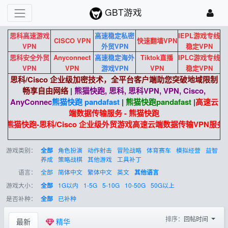
GBT游戏
思科高速游戏
高速稳定私密
IEPL游戏专线
CISCO VPN
快速翻墙VPN
VPN
外贸VPN
稳定VPN
思科安全外贸
Anyconnect
高速稳定海外
Tiktok直播
IPLC游戏专线
VPN
VPN
游戏VPN
VPN
稳定VPN
思科/Cisco 企业级加密技术，全平台客户端助您突破地域限制
畅享自由网络
|
熊猫快跑, 思科, 思科VPN, VPN, Cisco,
AnyConnec
熊猫快跑 pandafast
|
熊猫快跑
pandafast
|
高速云
端数据传输服务 - 熊猫快跑
熊猫快跑-思科/Cisco 企业级外贸游戏高速云端数据传输VPN服务。
游戏类别：
角色扮演
动作射击
冒险战略
体育赛车
模拟经营
益智
全部
养成
策略战棋
其他游戏
工具补丁
语言：
全部
简体中文
繁体中文
英文
其他语言
游戏大小：
1G以内
1-5G
5-10G
10-50G
50G以上
全部
是否补种：
已补种
全部
排序：
回帖时间
最新
精华