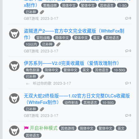
x制作）
策略战棋
简体中文
繁体中文
其他语言
1-5G
已补种
GBT游戏
2023-3-17
0
盗贼遗产2——官方中文完全收藏版（WhiteFox制
作）
冒险战略
简体中文
繁体中文
英文
其他语言
1G以内
已补种
GBT游戏
2023-3-17
0
伊苏系列——V2.0完美收藏版（爱情玫瑰制作）
角色扮演
简体中文
繁体中文
英文
其他语言
10-50G
已补种
←
听过你的歌
2023-3-17
1
无双大蛇2终极版——1.02官方日文完整DLCs收藏版
（WhiteFox制作）
动作射击
其他语言
10-50G
已补种
GBT游戏
2023-3-17
0
开启补种模式
其他游戏
简体中文
繁体中文
英文
其他语言