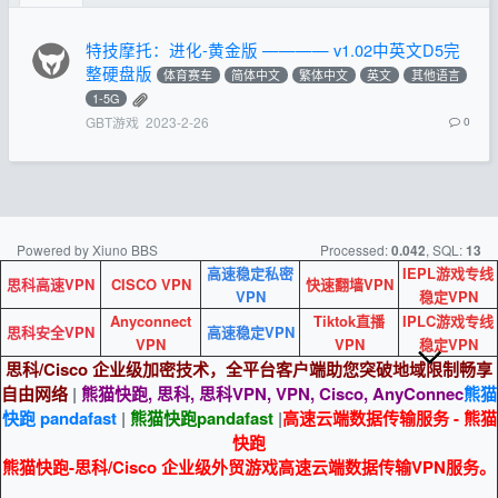
特技摩托：进化-黄金版 ———— v1.02中英文D5完
整硬盘版
体育赛车
简体中文
繁体中文
英文
其他语言
1-5G
GBT游戏
2023-2-26
0
Powered by Xiuno BBS
Processed:
, SQL:
0.042
13
高速稳定私密
IEPL游戏专线
思科高速VPN
CISCO VPN
快速翻墙VPN
VPN
稳定VPN
Anyconnect
Tiktok直播
IPLC游戏专线
思科安全VPN
高速稳定VPN
VPN
VPN
稳定VPN
思科/Cisco 企业级加密技术，全平台客户端助您突破地域限制畅享
自由网络
|
熊猫快跑, 思科, 思科VPN, VPN, Cisco, AnyConnec
熊猫
快跑 pandafast
|
熊猫快跑
pandafast
|
高速云端数据传输服务 - 熊猫
快跑
熊猫快跑-思科/Cisco 企业级外贸游戏高速云端数据传输VPN服务。