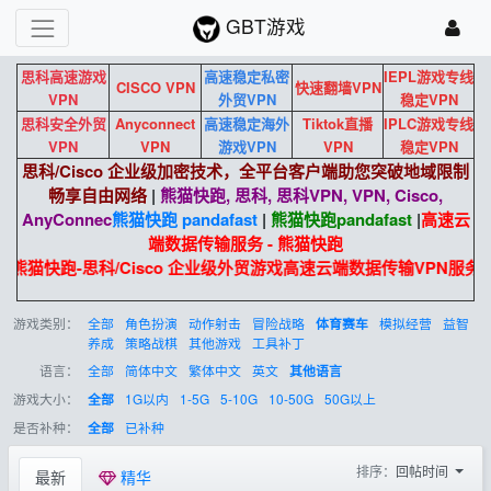
GBT游戏
思科高速游戏
高速稳定私密
IEPL游戏专线
CISCO VPN
快速翻墙VPN
VPN
外贸VPN
稳定VPN
思科安全外贸
Anyconnect
高速稳定海外
Tiktok直播
IPLC游戏专线
VPN
VPN
游戏VPN
VPN
稳定VPN
思科/Cisco 企业级加密技术，全平台客户端助您突破地域限制
畅享自由网络
|
熊猫快跑, 思科, 思科VPN, VPN, Cisco,
AnyConnec
熊猫快跑 pandafast
|
熊猫快跑
pandafast
|
高速云
端数据传输服务 - 熊猫快跑
熊猫快跑-思科/Cisco 企业级外贸游戏高速云端数据传输VPN服务
游戏类别：
全部
角色扮演
动作射击
冒险战略
模拟经营
益智
体育赛车
养成
策略战棋
其他游戏
工具补丁
语言：
全部
简体中文
繁体中文
英文
其他语言
游戏大小：
1G以内
1-5G
5-10G
10-50G
50G以上
全部
是否补种：
已补种
全部
排序：
回帖时间
最新
精华