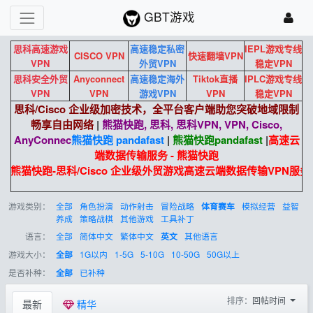
GBT游戏
思科高速游戏
高速稳定私密
IEPL游戏专线
CISCO VPN
快速翻墙VPN
VPN
外贸VPN
稳定VPN
思科安全外贸
Anyconnect
高速稳定海外
Tiktok直播
IPLC游戏专线
VPN
VPN
游戏VPN
VPN
稳定VPN
思科/Cisco 企业级加密技术，全平台客户端助您突破地域限制
畅享自由网络
|
熊猫快跑, 思科, 思科VPN, VPN, Cisco,
AnyConnec
熊猫快跑 pandafast
|
熊猫快跑
pandafast
|
高速云
端数据传输服务 - 熊猫快跑
熊猫快跑-思科/Cisco 企业级外贸游戏高速云端数据传输VPN服务
游戏类别：
全部
角色扮演
动作射击
冒险战略
模拟经营
益智
体育赛车
养成
策略战棋
其他游戏
工具补丁
语言：
全部
简体中文
繁体中文
其他语言
英文
游戏大小：
1G以内
1-5G
5-10G
10-50G
50G以上
全部
是否补种：
已补种
全部
排序：
回帖时间
最新
精华