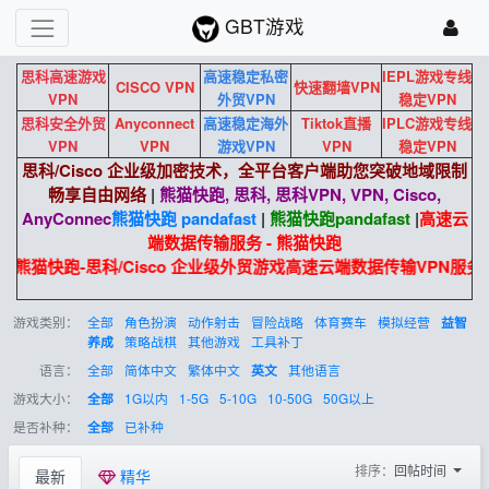
GBT游戏
思科高速游戏
高速稳定私密
IEPL游戏专线
CISCO VPN
快速翻墙VPN
VPN
外贸VPN
稳定VPN
思科安全外贸
Anyconnect
高速稳定海外
Tiktok直播
IPLC游戏专线
VPN
VPN
游戏VPN
VPN
稳定VPN
思科/Cisco 企业级加密技术，全平台客户端助您突破地域限制
畅享自由网络
|
熊猫快跑, 思科, 思科VPN, VPN, Cisco,
AnyConnec
熊猫快跑 pandafast
|
熊猫快跑
pandafast
|
高速云
端数据传输服务 - 熊猫快跑
熊猫快跑-思科/Cisco 企业级外贸游戏高速云端数据传输VPN服务
游戏类别：
全部
角色扮演
动作射击
冒险战略
体育赛车
模拟经营
益智
策略战棋
其他游戏
工具补丁
养成
语言：
全部
简体中文
繁体中文
其他语言
英文
游戏大小：
1G以内
1-5G
5-10G
10-50G
50G以上
全部
是否补种：
已补种
全部
排序：
回帖时间
最新
精华