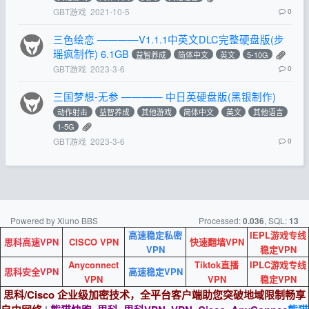
GBT游戏
2021-10-5
0
三色绘恋 ————V1.1.1中英文DLC完整硬盘版(步
瑶疯制作) 6.1GB
益智养成
简体中文
英文
5-10G
GBT游戏
2023-3-6
0
三国梦想-无参 ———— 中日英硬盘版(黑银制作)
动作射击
益智养成
其他游戏
简体中文
英文
其他语言
1-5G
GBT游戏
2023-3-6
0
Powered by Xiuno BBS
Processed:
, SQL:
0.036
13
高速稳定私密
IEPL游戏专线
思科高速VPN
CISCO VPN
快速翻墙VPN
VPN
稳定VPN
Anyconnect
Tiktok直播
IPLC游戏专线
思科安全VPN
高速稳定VPN
VPN
VPN
稳定VPN
思科/Cisco 企业级加密技术，全平台客户端助您突破地域限制畅享