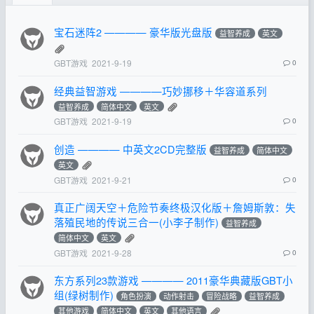
宝石迷阵2 ———— 豪华版光盘版
益智养成
英文
GBT游戏
2021-9-19
0
经典益智游戏 ————巧妙挪移＋华容道系列
益智养成
简体中文
英文
GBT游戏
2021-9-19
0
创造 ———— 中英文2CD完整版
益智养成
简体中文
英文
GBT游戏
2021-9-21
0
真正广阔天空＋危险节奏终极汉化版＋詹姆斯敦：失
落殖民地的传说三合一(小李子制作)
益智养成
简体中文
英文
GBT游戏
2021-9-28
0
东方系列23款游戏 ———— 2011豪华典藏版GBT小
组(绿树制作)
角色扮演
动作射击
冒险战略
益智养成
其他游戏
简体中文
英文
其他语言