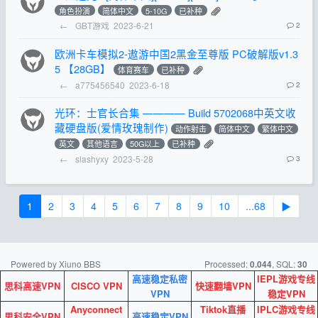
角色扮演
简体中文
5-10G
已补种
←
GBT游戏
2023-6-21
2
欧洲卡车模拟2-遨游中国2黑金至尊版 PC破解版v1.3
5 【28GB】
体育赛车
已补种
←
a775456540
2023-6-18
2
光环：士官长合集 ———— Build 5702068中英文收
藏硬盘版(爱情玫瑰制作)
动作射击
简体中文
繁体中文
英文
其他语言
50G以上
已补种
←
slashyxy
2023-5-28
3
1
2
3
4
5
6
7
8
9
10
...68
▶
Powered by Xiuno BBS
Processed:
, SQL:
0.044
30
高速稳定私密
IEPL游戏专线
思科高速VPN
CISCO VPN
快速翻墙VPN
VPN
稳定VPN
Anyconnect
Tiktok直播
IPLC游戏专线
思科安全VPN
高速稳定VPN