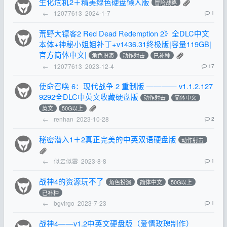
生化危机2＋精美绿色硬盘懒人版
冒险战略
←
12077613
2024-1-7
1
荒野大镖客2 Red Dead Redemption 2》全DLC中文
本体+神秘小姐姐补丁+v1436.31终极版|容量119GB|
官方简体中文|
角色扮演
动作射击
已补种
←
12077613
2023-12-4
17
使命召唤 6：现代战争 2 重制版 ———— v1.1.2.127
9292全DLC中英文收藏硬盘版
动作射击
简体中文
英文
50G以上
←
renhan
2023-10-28
2
秘密潜入1＋2真正完美的中英双语硬盘版
动作射击
←
似云似雾
2023-8-8
1
战神4的资源玩不了
角色扮演
简体中文
50G以上
已补种
←
bgvirgo
2023-7-23
1
战神4——v1.2中英文硬盘版（爱情玫瑰制作）