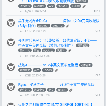
︱1.0.1868全DLC中英文收藏硬盘版
角色扮演
动作射击
简体中文
英文
50G以上
已补种
←
tig321
2023-7-1
10
黑手党2(含全DLC) ———— 简体中文D9完美收藏版
(Billyo制作)
动作射击
简体中文
←
L517
2023-6-29
1
帝国时代系列：1代终极版、23代决定版、4代——
中英文完美硬盘版（爱情玫瑰制作）
冒险战略
简体中文
英文
50G以上
已补种
←
ch1860
2023-6-26
1
战地4 ———— v1.2中英文豪华完整版
动作射击
繁体中文
英文
10-50G
←
红茶
2023-6-26
2
Ryse：罗马之子 ———— v1.3中英文完整硬盘版
动作射击
简体中文
英文
10-50G
←
ch1860
2023-6-26
1
火炬之光3 [简体中文][5.77 G][RPG]【GBT小组】