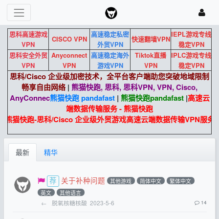
思科高速游戏
高速稳定私密
IEPL游戏专线
CISCO VPN
快速翻墙VPN
VPN
外贸VPN
稳定VPN
思科安全外贸
Anyconnect
高速稳定海外
Tiktok直播
IPLC游戏专线
VPN
VPN
游戏VPN
VPN
稳定VPN
思科/Cisco 企业级加密技术，全平台客户端助您突破地域限制
畅享自由网络
|
熊猫快跑, 思科, 思科VPN, VPN, Cisco,
AnyConnec
熊猫快跑 pandafast
|
熊猫快跑
pandafast
|
高速云
端数据传输服务 - 熊猫快跑
熊猫快跑-思科/Cisco 企业级外贸游戏高速云端数据传输VPN服务。
最新
精华
关于补种问题
其他游戏
简体中文
繁体中文
英文
其他语言
←
脱氧核糖核酸
2023-5-6
14