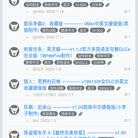
动作射击
简体中文
英文
10-50G
已补种
←
lgh454
2023-7-18
1
星际争霸2：收藏版 ———— vMax中英文硬盘版(黑
银制作)
冒险战略
繁体中文
英文
10-50G
←
lgh454
2023-7-11
1
刺客信条：英灵殿——v1.1.2官方多国语言完整DLCs
完全版（WhiteFox制作）
动作射击
简体中文
繁体中文
英文
其他语言
50G以上
已补种
←
倪马丹
2023-7-9
2
猎人：荒野的召唤 ———— v1991335全DLC中英文
收藏硬盘版
冒险战略
简体中文
英文
50G以上
←
13025137801
2023-7-7
1
狂飙：旧金山 ———— v1.03简体中文硬盘版(小李
子制作)
体育赛车
简体中文
←
tool
2023-7-2
1
侠盗猎车手 5【最终完美修复】——————v1.50