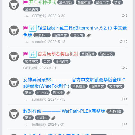
开启补种模式
其他游戏
简体中文
繁体中文
英文
其他语言
←
GBT游戏
2023-3-30
2
轻量级bt下载工具qBittorrent v4.5.2.10 中文绿
色版
工具补丁
简体中文
1G以内
←
sunrain0
2023-5-13
10
首发原创者奖励机制
其他游戏
简体中文
繁体中文
英文
其他语言
GBT游戏
2023-3-31
0
女神异闻录5S ———— 官方中文解锁豪华版全DLC
s硬盘版(WhiteFox制作)
角色扮演
简体中文
繁体中文
英文
10-50G
已补种
←
sunrain0
2024-4-15
1
敌对行动 ———— WarPath-PLEX完整版
动作射击
英文
1G以内
←
botfriday
2024-3-31
1