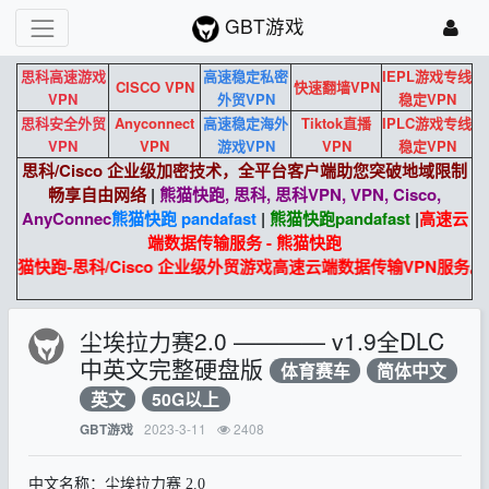
GBT游戏
思科高速游戏
高速稳定私密
IEPL游戏专线
CISCO VPN
快速翻墙VPN
VPN
外贸VPN
稳定VPN
思科安全外贸
Anyconnect
高速稳定海外
Tiktok直播
IPLC游戏专线
VPN
VPN
游戏VPN
VPN
稳定VPN
思科/Cisco 企业级加密技术，全平台客户端助您突破地域限制
畅享自由网络
|
熊猫快跑, 思科, 思科VPN, VPN, Cisco,
AnyConnec
熊猫快跑 pandafast
|
熊猫快跑
pandafast
|
高速云
端数据传输服务 - 熊猫快跑
熊猫快跑-思科/Cisco 企业级外贸游戏高速云端数据传输VPN服务。
尘埃拉力赛2.0 ———— v1.9全DLC
中英文完整硬盘版
体育赛车
简体中文
英文
50G以上
2023-3-11
2408
GBT游戏
中文名称：尘埃拉力赛 2.0