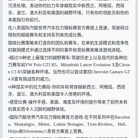
污渍处理。发动你的拉力车穿越现实中新西兰、阿根廷、西班
牙、波兰、澳大利亚和美国的越野环境，只有你的领航员和你的
本能指引你前行。
在八条国际汽联世界汽车拉力锦标赛官方赛道上竞速，驾驶经过
授权的超级赛车和支持系列来完成比赛。
围绕比赛策略来打造你的团队和赛车，在单机生涯模式和竞争性
的联网模式中通过选择不同的事件和竞标赛来推进游戏进程。
•超过50种史上最强力的越野赛车-驾驶历史上以及现代的各种拉
力赛车如VW Polo GTI R5、Mitsubishi Lancer Evolution X及Citroe
n C3 R5突破各种环境。当然也可以尝试掌控Chevrolet Camaro GT
4.R富有挑战性的威力。
•6种现实中的拉力赛段-你的车轮将穿越新西兰、阿根廷、西班
牙、波兰、澳大利亚和美国令人惊艳的环境。
•感受比赛-操作手感、表面、难度及环境的提升带来了前所未有
的真实而令人沉醉的越野体验。
•国际汽联世界汽车拉力锦标赛官方游戏-在不同系列中在Barcelon
a、Montalegre、Mettet、Lohéac Bretagne、Trois-Rivières、 Hell、
Höljes和Silverstone八条官方赛道上竞赛。