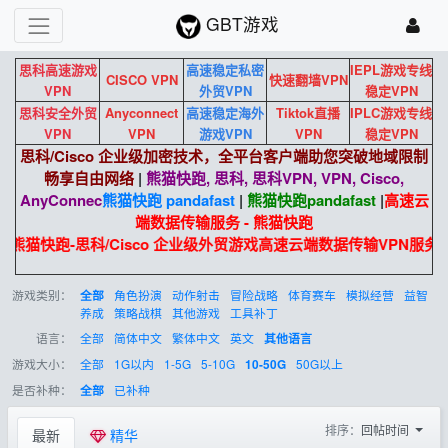
GBT游戏
思科高速游戏
高速稳定私密
IEPL游戏专线
CISCO VPN
快速翻墙VPN
VPN
外贸VPN
稳定VPN
思科安全外贸
Anyconnect
高速稳定海外
Tiktok直播
IPLC游戏专线
VPN
VPN
游戏VPN
VPN
稳定VPN
思科/Cisco 企业级加密技术，全平台客户端助您突破地域限制
畅享自由网络
|
熊猫快跑, 思科, 思科VPN, VPN, Cisco,
AnyConnec
熊猫快跑 pandafast
|
熊猫快跑
pandafast
|
高速云
端数据传输服务 - 熊猫快跑
熊猫快跑-思科/Cisco 企业级外贸游戏高速云端数据传输VPN服务。
游戏类别：
角色扮演
动作射击
冒险战略
体育赛车
模拟经营
益智
全部
养成
策略战棋
其他游戏
工具补丁
语言：
全部
简体中文
繁体中文
英文
其他语言
游戏大小：
全部
1G以内
1-5G
5-10G
50G以上
10-50G
是否补种：
已补种
全部
排序：
回帖时间
最新
精华