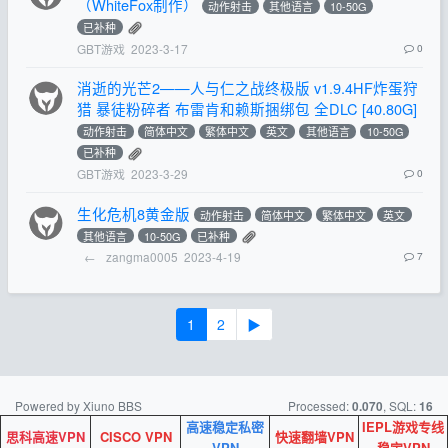
（WhiteFox制作）
动作射击
其他语言
10-50G
已补种
GBT游戏
2023-3-17
0
消逝的光芒2——人与仁之战终极版 v1.9.4HF炸蛋狩
猎 暴徒粉碎者 布雷肯和赖斯捆绑包 全DLC [40.80G]
动作射击
简体中文
繁体中文
英文
其他语言
10-50G
已补种
GBT游戏
2023-3-29
0
生化危机8黄金版
动作射击
简体中文
繁体中文
英文
其他语言
10-50G
已补种
←
zangma0005
2023-4-19
7
1
2
▶
Powered by Xiuno BBS
Processed:
, SQL:
0.070
16
高速稳定私密
IEPL游戏专线
思科高速VPN
CISCO VPN
快速翻墙VPN
VPN
稳定VPN