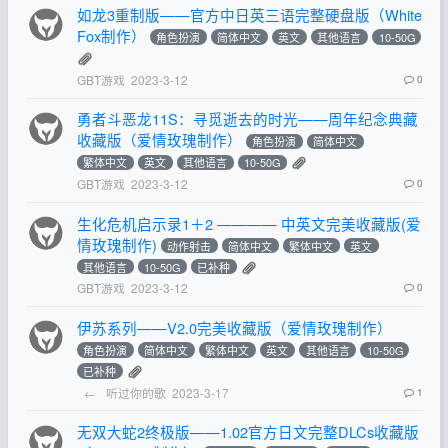
如龙3重制版——官方中日英三语完整硬盘版（White
Fox制作）
角色扮演
简体中文
英文
其他语言
10-50G
GBT游戏
2023-3-12
0
勇者斗恶龙11S：寻觅逝去的时光——周年纪念典藏
收藏版（爱情玫瑰制作）
角色扮演
简体中文
繁体中文
英文
其他语言
10-50G
GBT游戏
2023-3-12
0
生化危机启示录1＋2 ———— 中英文完美收藏版(爱
情玫瑰制作)
动作射击
简体中文
繁体中文
英文
其他语言
10-50G
已补种
GBT游戏
2023-3-12
0
伊苏系列——V2.0完美收藏版（爱情玫瑰制作）
角色扮演
简体中文
繁体中文
英文
其他语言
10-50G
已补种
←
听过你的歌
2023-3-17
1
无双大蛇2终极版——1.02官方日文完整DLCs收藏版