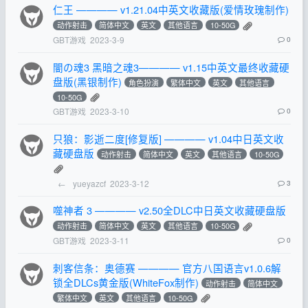
仁王 ———— v1.21.04中英文收藏版(爱情玫瑰制作)
动作射击
简体中文
英文
其他语言
10-50G
GBT游戏
2023-3-9
0
闇の魂3 黑暗之魂3———— v1.15中英文最终收藏硬
盘版(黑银制作)
角色扮演
繁体中文
英文
其他语言
10-50G
GBT游戏
2023-3-10
0
只狼：影逝二度[修复版] ———— v1.04中日英文收
藏硬盘版
动作射击
简体中文
英文
其他语言
10-50G
←
yueyazcf
2023-3-12
3
噬神者 3 ———— v2.50全DLC中日英文收藏硬盘版
动作射击
简体中文
英文
其他语言
10-50G
GBT游戏
2023-3-11
0
刺客信条：奥德赛 ———— 官方八国语言v1.0.6解
锁全DLCs黄金版(WhiteFox制作)
动作射击
简体中文
繁体中文
英文
其他语言
10-50G