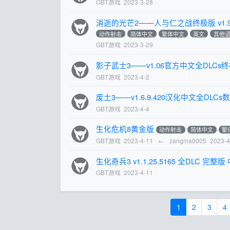
GBT游戏
2023-3-28
消逝的光芒2——人与仁之战终极版 v1.9.
动作射击
简体中文
繁体中文
英文
其他
GBT游戏
2023-3-29
影子武士3——v1.06官方中文全DLCs终极
GBT游戏
2023-4-2
废土3——v1.6.9.420汉化中文全DLC
GBT游戏
2023-4-4
生化危机8黄金版
动作射击
简体中文
繁
GBT游戏
2023-4-11
←
zangma0005
2023-4
生化奇兵3 v1.1.25.5165 全DLC 完整版
GBT游戏
2023-4-11
1
2
3
4