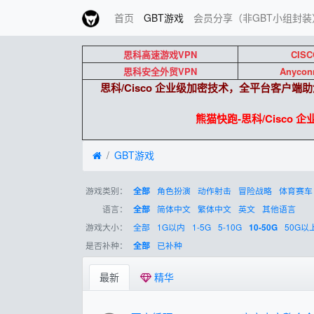
首页
GBT游戏
会员分享（非GBT小组封装
思科高速游戏VPN
CISC
思科安全外贸VPN
Anycon
思科/Cisco 企业级加密技术，全平台客户
熊猫快跑-思科/Cisco 
GBT游戏
游戏类别：
角色扮演
动作射击
冒险战略
体育赛车
全部
语言：
简体中文
繁体中文
英文
其他语言
全部
游戏大小：
全部
1G以内
1-5G
5-10G
50G以
10-50G
是否补种：
已补种
全部
最新
精华