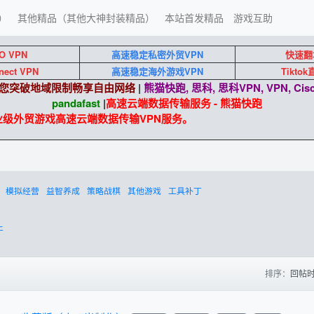
）
其他精品（其他大神封装精品）
本站首发精品
游戏互助
O VPN
高速稳定私密外贸VPN
快速翻
nect VPN
高速稳定海外游戏VPN
Tikto
端助您突破地域限制畅享自由网络
|
熊猫快跑, 思科, 思科VPN, VPN, Cisc
pandafast
|
高速云端数据传输服务 - 熊猫快跑
企业级外贸游戏高速云端数据传输VPN服务。
模拟经营
益智养成
策略战棋
其他游戏
工具补丁
上
排序：
回帖