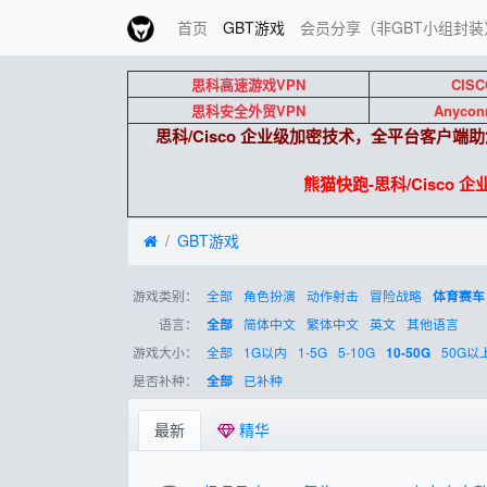
首页
GBT游戏
会员分享（非GBT小组封装
思科高速游戏VPN
CISC
思科安全外贸VPN
Anycon
思科/Cisco 企业级加密技术，全平台客户
熊猫快跑-思科/Cisco 
GBT游戏
游戏类别：
全部
角色扮演
动作射击
冒险战略
体育赛车
语言：
简体中文
繁体中文
英文
其他语言
全部
游戏大小：
全部
1G以内
1-5G
5-10G
50G以
10-50G
是否补种：
已补种
全部
最新
精华