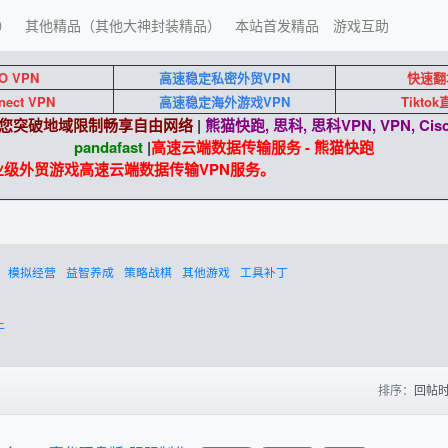
）
其他精品（其他大神封装精品）
本站首发精品
游戏互助
O VPN
高速稳定私密外贸VPN
快速翻
nect VPN
高速稳定海外游戏VPN
Tikto
端助您突破地域限制畅享自由网络
|
熊猫快跑, 思科, 思科VPN, VPN, Cisc
pandafast
|
高速云端数据传输服务 - 熊猫快跑
企业级外贸游戏高速云端数据传输VPN服务。
模拟经营
益智养成
策略战棋
其他游戏
工具补丁
上
排序：
回帖