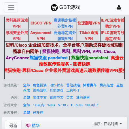
GBT游戏
思科高速游戏
高速稳定私密
IEPL游戏专线
CISCO VPN
快速翻墙VPN
VPN
外贸VPN
稳定VPN
思科安全外贸
Anyconnect
高速稳定海外
Tiktok直播
IPLC游戏专线
VPN
VPN
游戏VPN
VPN
稳定VPN
思科/Cisco 企业级加密技术，全平台客户端助您突破地域限制
畅享自由网络
|
熊猫快跑, 思科, 思科VPN, VPN, Cisco,
AnyConnec
熊猫快跑 pandafast
|
熊猫快跑
pandafast
|
高速云
端数据传输服务 - 熊猫快跑
熊猫快跑-思科/Cisco 企业级外贸游戏高速云端数据传输VPN服务
游戏类别：
全部
角色扮演
动作射击
冒险战略
模拟经营
益智
体育赛车
养成
策略战棋
其他游戏
工具补丁
语言：
简体中文
繁体中文
英文
其他语言
全部
游戏大小：
全部
1G以内
5-10G
10-50G
50G以上
1-5G
是否补种：
已补种
全部
排序：
回帖时间
最新
精华