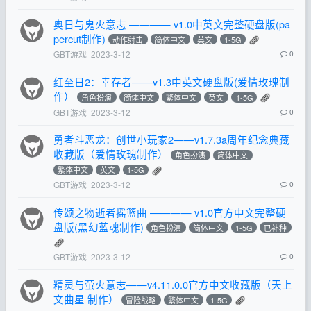
奥日与鬼火意志 ———— v1.0中英文完整硬盘版(pa
percut制作)
动作射击
简体中文
英文
1-5G
GBT游戏
2023-3-12
0
红至日2：幸存者——v1.3中英文硬盘版(爱情玫瑰制
作）
角色扮演
简体中文
繁体中文
英文
1-5G
GBT游戏
2023-3-12
0
勇者斗恶龙：创世小玩家2——v1.7.3a周年纪念典藏
收藏版（爱情玫瑰制作）
角色扮演
简体中文
繁体中文
英文
1-5G
GBT游戏
2023-3-12
0
传颂之物逝者摇篮曲 ———— v1.0官方中文完整硬
盘版(黑幻蓝魂制作)
角色扮演
简体中文
1-5G
已补种
GBT游戏
2023-3-12
0
精灵与萤火意志——v4.11.0.0官方中文收藏版（天上
文曲星 制作）
冒险战略
繁体中文
1-5G