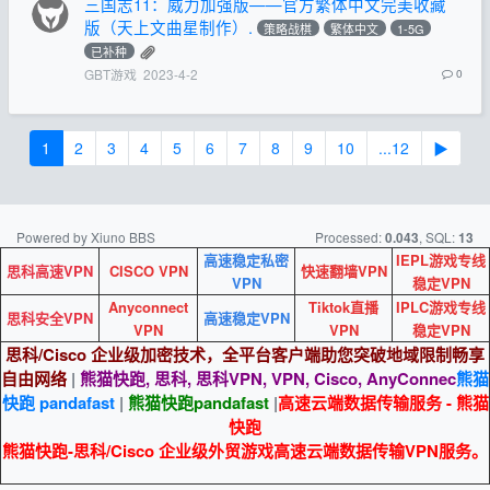
三国志11：威力加强版——官方繁体中文完美收藏
版（天上文曲星制作）.
策略战棋
繁体中文
1-5G
已补种
GBT游戏
2023-4-2
0
1
2
3
4
5
6
7
8
9
10
...12
▶
Powered by Xiuno BBS
Processed:
, SQL:
0.043
13
高速稳定私密
IEPL游戏专线
思科高速VPN
CISCO VPN
快速翻墙VPN
VPN
稳定VPN
Anyconnect
Tiktok直播
IPLC游戏专线
思科安全VPN
高速稳定VPN
VPN
VPN
稳定VPN
思科/Cisco 企业级加密技术，全平台客户端助您突破地域限制畅享
自由网络
|
熊猫快跑, 思科, 思科VPN, VPN, Cisco, AnyConnec
熊猫
快跑 pandafast
|
熊猫快跑
pandafast
|
高速云端数据传输服务 - 熊猫
快跑
熊猫快跑-思科/Cisco 企业级外贸游戏高速云端数据传输VPN服务。