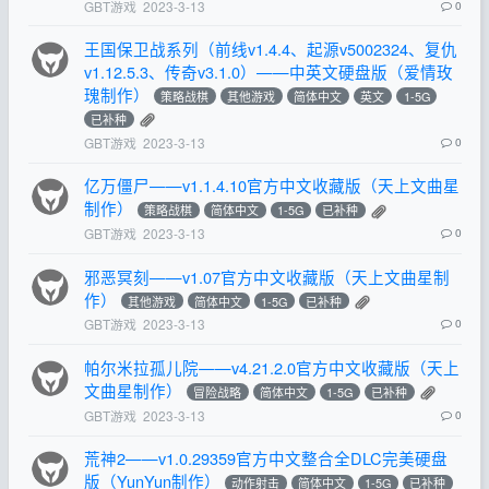
GBT游戏
2023-3-13
0
王国保卫战系列（前线v1.4.4、起源v5002324、复仇
v1.12.5.3、传奇v3.1.0）——中英文硬盘版（爱情玫
瑰制作）
策略战棋
其他游戏
简体中文
英文
1-5G
已补种
GBT游戏
2023-3-13
0
亿万僵尸——v1.1.4.10官方中文收藏版（天上文曲星
制作）
策略战棋
简体中文
1-5G
已补种
GBT游戏
2023-3-13
0
邪恶冥刻——v1.07官方中文收藏版（天上文曲星制
作）
其他游戏
简体中文
1-5G
已补种
GBT游戏
2023-3-13
0
帕尔米拉孤儿院——v4.21.2.0官方中文收藏版（天上
文曲星制作）
冒险战略
简体中文
1-5G
已补种
GBT游戏
2023-3-13
0
荒神2——v1.0.29359官方中文整合全DLC完美硬盘
版（YunYun制作）
动作射击
简体中文
1-5G
已补种