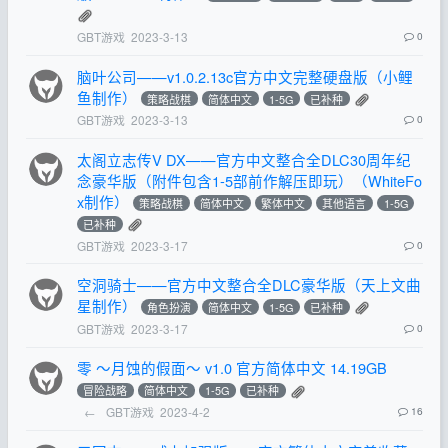
GBT游戏
2023-3-13
0
脑叶公司——v1.0.2.13c官方中文完整硬盘版（小鲤
鱼制作）
策略战棋
简体中文
1-5G
已补种
GBT游戏
2023-3-13
0
太阁立志传V DX——官方中文整合全DLC30周年纪
念豪华版（附件包含1-5部前作解压即玩）（WhiteFo
x制作）
策略战棋
简体中文
繁体中文
其他语言
1-5G
已补种
GBT游戏
2023-3-17
0
空洞骑士——官方中文整合全DLC豪华版（天上文曲
星制作）
角色扮演
简体中文
1-5G
已补种
GBT游戏
2023-3-17
0
零 ～月蚀的假面～ v1.0 官方简体中文 14.19GB
冒险战略
简体中文
1-5G
已补种
←
GBT游戏
2023-4-2
16