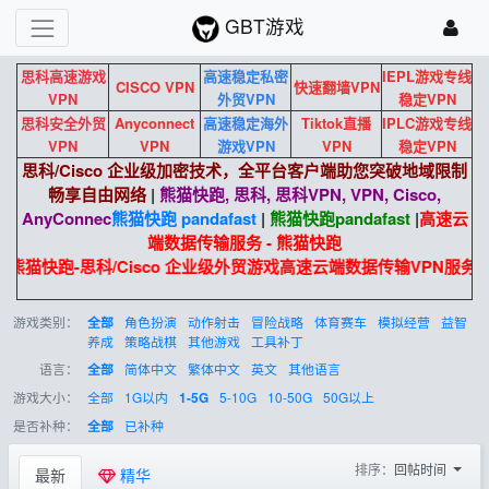
GBT游戏
思科高速游戏
高速稳定私密
IEPL游戏专线
CISCO VPN
快速翻墙VPN
VPN
外贸VPN
稳定VPN
思科安全外贸
Anyconnect
高速稳定海外
Tiktok直播
IPLC游戏专线
VPN
VPN
游戏VPN
VPN
稳定VPN
思科/Cisco 企业级加密技术，全平台客户端助您突破地域限制
畅享自由网络
|
熊猫快跑, 思科, 思科VPN, VPN, Cisco,
AnyConnec
熊猫快跑 pandafast
|
熊猫快跑
pandafast
|
高速云
端数据传输服务 - 熊猫快跑
熊猫快跑-思科/Cisco 企业级外贸游戏高速云端数据传输VPN服务。
游戏类别：
角色扮演
动作射击
冒险战略
体育赛车
模拟经营
益智
全部
养成
策略战棋
其他游戏
工具补丁
语言：
简体中文
繁体中文
英文
其他语言
全部
游戏大小：
全部
1G以内
5-10G
10-50G
50G以上
1-5G
是否补种：
已补种
全部
排序：
回帖时间
最新
精华