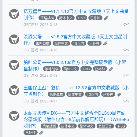
亿万僵尸——v1.1.4.10官方中文收藏版（天上文曲星
制作）
策略战棋
简体中文
1-5G
已补种
GBT游戏
2023-3-13
0
杀戮尖塔——v2.5.2官方中文收藏版（天上文曲星制
作）
策略战棋
简体中文
1G以内
已补种
GBT游戏
2023-3-13
0
脑叶公司——v1.0.2.13c官方中文完整硬盘版（小鲤
鱼制作）
策略战棋
简体中文
1-5G
已补种
GBT游戏
2023-3-13
0
王国保卫战：复仇——v1.12.5.3官方中文收藏版（小
叮当制作）
策略战棋
简体中文
1G以内
已补种
GBT游戏
2023-3-17
0
太阁立志传V DX——官方中文整合全DLC30周年纪
念豪华版（附件包含1-5部前作解压即玩）（WhiteFo
x制作）
策略战棋
简体中文
繁体中文
其他语言
1-5G
已补种