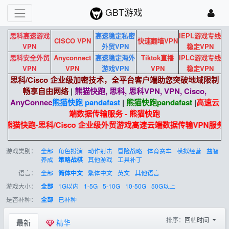
GBT游戏
思科高速游戏
高速稳定私密
IEPL游戏专线
CISCO VPN
快速翻墙VPN
VPN
外贸VPN
稳定VPN
思科安全外贸
Anyconnect
高速稳定海外
Tiktok直播
IPLC游戏专线
VPN
VPN
游戏VPN
VPN
稳定VPN
思科/Cisco 企业级加密技术，全平台客户端助您突破地域限制
畅享自由网络
|
熊猫快跑, 思科, 思科VPN, VPN, Cisco,
AnyConnec
熊猫快跑 pandafast
|
熊猫快跑
pandafast
|
高速云
端数据传输服务 - 熊猫快跑
熊猫快跑-思科/Cisco 企业级外贸游戏高速云端数据传输VPN服务。
游戏类别：
全部
角色扮演
动作射击
冒险战略
体育赛车
模拟经营
益智
养成
其他游戏
工具补丁
策略战棋
语言：
全部
繁体中文
英文
其他语言
简体中文
游戏大小：
1G以内
1-5G
5-10G
10-50G
50G以上
全部
是否补种：
已补种
全部
排序：
回帖时间
最新
精华