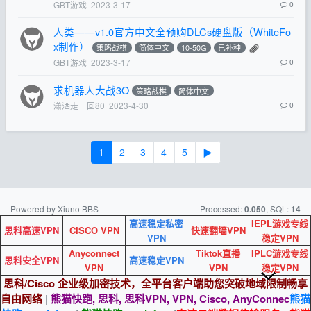
GBT游戏
2023-3-17
0
人类——v1.0官方中文全预购DLCs硬盘版（WhiteFo
x制作）
策略战棋
简体中文
10-50G
已补种
GBT游戏
2023-3-17
0
求机器人大战3O
策略战棋
简体中文
潇洒走一回80
2023-4-30
0
1
2
3
4
5
▶
Powered by Xiuno BBS
Processed:
, SQL:
0.050
14
高速稳定私密
IEPL游戏专线
思科高速VPN
CISCO VPN
快速翻墙VPN
VPN
稳定VPN
Anyconnect
Tiktok直播
IPLC游戏专线
思科安全VPN
高速稳定VPN
VPN
VPN
稳定VPN
思科/Cisco 企业级加密技术，全平台客户端助您突破地域限制畅享
自由网络
|
熊猫快跑, 思科, 思科VPN, VPN, Cisco, AnyConnec
熊猫