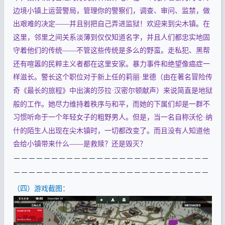
边境小镇上运营警局，管理你的警察们，调查、审问、监禁，做
出艰难的决定
并且别把自己弄进监狱！欢迎来到尖木镇。在
——
这里，邻里之间关系淡薄到仅仅知道名字，并且人们都忠实地固
守着他们的传统
不管这些传统是多么的野蛮。走私犯、黑帮
——
还有喧嚣的民粹主义者都在这里安家。暴力事件和绝望像癌症一
样滋长。警长这个职位对于新上任的莉丽
里德（由在著名冒险传
·
奇《最长的旅程》中出演的莎拉
汉密尔顿献声）来说简直是地狱
·
般的工作。她尽力维持着秩序与和平，而她的下属们却是一群不
习惯听命于一个年轻女子的粗野男人。但是，当一名自称沃伦
纳
·
什的陌生人出现在尖木镇时，一切都改变了。而且没有人知道他
会给小镇带来什么
是救赎？还是毁灭？
——
－－－－－－－－－－－－－－－－－－－－－－－－－－
－－－－－－－－－－－－－－－－－－－－－－－－－－
（四）游戏截图：