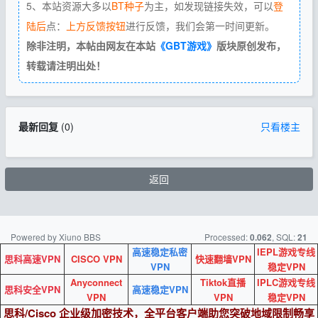
5、本站资源大多以
BT种子
为主，如发现链接失效，可以
登
陆后
点：
上方反馈按钮
进行反馈，我们会第一时间更新。
除非注明，本帖由网友在本站
《GBT游戏》
版块原创发布，
转载请注明出处！
最新回复
(
0
)
只看楼主
返回
Powered by Xiuno BBS
Processed:
, SQL:
0.062
21
高速稳定私密
IEPL游戏专线
思科高速VPN
CISCO VPN
快速翻墙VPN
VPN
稳定VPN
Anyconnect
Tiktok直播
IPLC游戏专线
思科安全VPN
高速稳定VPN
VPN
VPN
稳定VPN
思科/Cisco 企业级加密技术，全平台客户端助您突破地域限制畅享