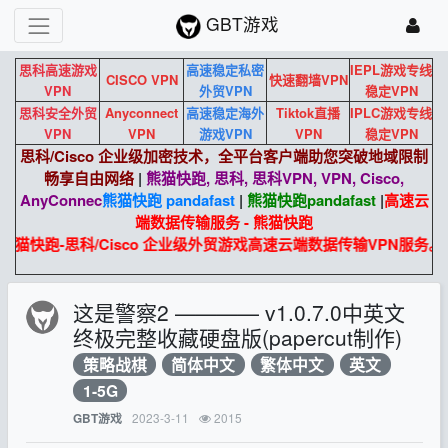
GBT游戏
思科高速游戏
高速稳定私密
IEPL游戏专线
CISCO VPN
快速翻墙VPN
VPN
外贸VPN
稳定VPN
思科安全外贸
Anyconnect
高速稳定海外
Tiktok直播
IPLC游戏专线
VPN
VPN
游戏VPN
VPN
稳定VPN
思科/Cisco 企业级加密技术，全平台客户端助您突破地域限制
畅享自由网络
|
熊猫快跑, 思科, 思科VPN, VPN, Cisco,
AnyConnec
熊猫快跑 pandafast
|
熊猫快跑
pandafast
|
高速云
端数据传输服务 - 熊猫快跑
熊猫快跑-思科/Cisco 企业级外贸游戏高速云端数据传输VPN服务。
这是警察2 ———— v1.0.7.0中英文
终极完整收藏硬盘版(papercut制作)
策略战棋
简体中文
繁体中文
英文
1-5G
2023-3-11
2015
GBT游戏