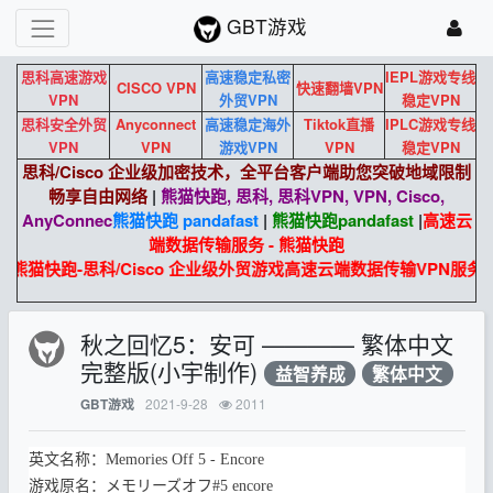
GBT游戏
思科高速游戏
高速稳定私密
IEPL游戏专线
CISCO VPN
快速翻墙VPN
VPN
外贸VPN
稳定VPN
思科安全外贸
Anyconnect
高速稳定海外
Tiktok直播
IPLC游戏专线
VPN
VPN
游戏VPN
VPN
稳定VPN
思科/Cisco 企业级加密技术，全平台客户端助您突破地域限制
畅享自由网络
|
熊猫快跑, 思科, 思科VPN, VPN, Cisco,
AnyConnec
熊猫快跑 pandafast
|
熊猫快跑
pandafast
|
高速云
端数据传输服务 - 熊猫快跑
熊猫快跑-思科/Cisco 企业级外贸游戏高速云端数据传输VPN服务。
秋之回忆5：安可 ———— 繁体中文
完整版(小宇制作)
益智养成
繁体中文
2021-9-28
2011
GBT游戏
英文名称：Memories Off 5 - Encore
游戏原名：メモリーズオフ#5 encore