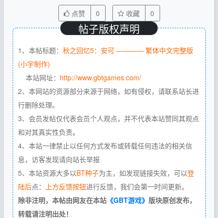
点赞
0
收藏
0
帖子版权声明
1、本帖标题：
秋之回忆5：安可 ———— 繁体中文完整版
(小宇制作)
本站网址：
http://www.gbtgames.com/
2、本网站的资源部分来源于网络，如有侵权，请联系站长进
行删除处理。
3、会员发帖仅代表会员个人观点，并不代表本站赞同其观点
和对其真实性负责。
4、本站一律禁止以任何方式发布或转载任何违法的相关信
息，访客发现请向站长举报
5、本站资源大多以
BT种子
为主，如发现链接失效，可以
登
陆后
点：
上方反馈按钮
进行反馈，我们会第一时间更新。
除非注明，本帖由网友在本站
《GBT游戏》
版块原创发布，
转载请注明出处！