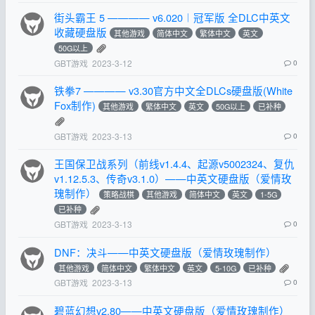
街头霸王 5 ———— v6.020︱冠军版 全DLC中英文
收藏硬盘版
其他游戏
简体中文
繁体中文
英文
50G以上
GBT游戏
2023-3-12
0
铁拳7 ———— v3.30官方中文全DLCs硬盘版(White
Fox制作)
其他游戏
繁体中文
英文
50G以上
已补种
GBT游戏
2023-3-13
0
王国保卫战系列（前线v1.4.4、起源v5002324、复仇
v1.12.5.3、传奇v3.1.0）——中英文硬盘版（爱情玫
瑰制作）
策略战棋
其他游戏
简体中文
英文
1-5G
已补种
GBT游戏
2023-3-13
0
DNF：决斗——中英文硬盘版（爱情玫瑰制作）
其他游戏
简体中文
繁体中文
英文
5-10G
已补种
GBT游戏
2023-3-13
0
碧蓝幻想v2.80——中英文硬盘版（爱情玫瑰制作）