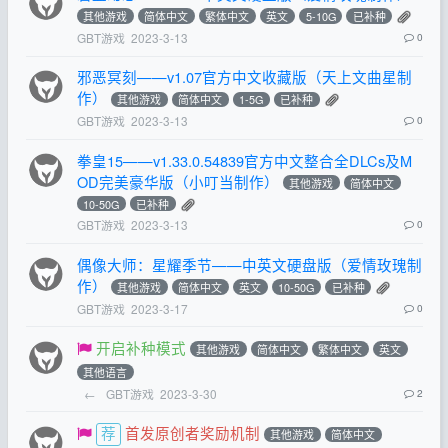
其他游戏
简体中文
繁体中文
英文
5-10G
已补种
GBT游戏
2023-3-13
0
邪恶冥刻——v1.07官方中文收藏版（天上文曲星制
作）
其他游戏
简体中文
1-5G
已补种
GBT游戏
2023-3-13
0
拳皇15——v1.33.0.54839官方中文整合全DLCs及M
OD完美豪华版（小叮当制作）
其他游戏
简体中文
10-50G
已补种
GBT游戏
2023-3-13
0
偶像大师：星耀季节——中英文硬盘版（爱情玫瑰制
作）
其他游戏
简体中文
英文
10-50G
已补种
GBT游戏
2023-3-17
0
开启补种模式
其他游戏
简体中文
繁体中文
英文
其他语言
←
GBT游戏
2023-3-30
2
首发原创者奖励机制
其他游戏
简体中文