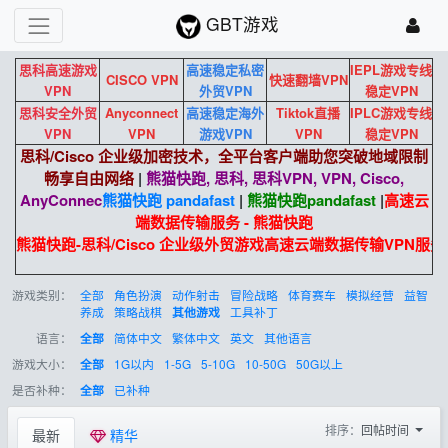
GBT游戏
思科高速游戏
高速稳定私密
IEPL游戏专线
CISCO VPN
快速翻墙VPN
VPN
外贸VPN
稳定VPN
思科安全外贸
Anyconnect
高速稳定海外
Tiktok直播
IPLC游戏专线
VPN
VPN
游戏VPN
VPN
稳定VPN
思科/Cisco 企业级加密技术，全平台客户端助您突破地域限制
畅享自由网络
|
熊猫快跑, 思科, 思科VPN, VPN, Cisco,
AnyConnec
熊猫快跑 pandafast
|
熊猫快跑
pandafast
|
高速云
端数据传输服务 - 熊猫快跑
熊猫快跑-思科/Cisco 企业级外贸游戏高速云端数据传输VPN服务
游戏类别：
全部
角色扮演
动作射击
冒险战略
体育赛车
模拟经营
益智
养成
策略战棋
工具补丁
其他游戏
语言：
简体中文
繁体中文
英文
其他语言
全部
游戏大小：
1G以内
1-5G
5-10G
10-50G
50G以上
全部
是否补种：
已补种
全部
排序：
回帖时间
最新
精华