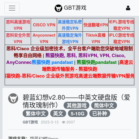
GBT游戏
思科高速游戏
高速稳定私密
IEPL游戏专线
CISCO VPN
快速翻墙VPN
VPN
外贸VPN
稳定VPN
思科安全外贸
Anyconnect
高速稳定海外
Tiktok直播
IPLC游戏专线
VPN
VPN
游戏VPN
VPN
稳定VPN
思科/Cisco 企业级加密技术，全平台客户端助您突破地域限制
畅享自由网络
|
熊猫快跑, 思科, 思科VPN, VPN, Cisco,
AnyConnec
熊猫快跑 pandafast
|
熊猫快跑
pandafast
|
高速云
端数据传输服务 - 熊猫快跑
熊猫快跑-思科/Cisco 企业级外贸游戏高速云端数据传输VPN服务。
碧蓝幻想v2.80——中英文硬盘版（爱
情玫瑰制作）
其他游戏
简体中文
繁体中文
英文
5-10G
已补种
2023-3-13
3007
GBT游戏
游戏名称：
碧蓝幻想Versus