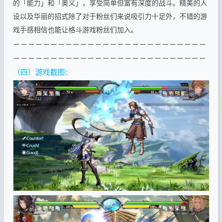
的「能力」和「奥义」，享受简单但富有深度的战斗。精美的人
设以及华丽的招式除了对于粉丝们来说吸引力十足外，不错的游
戏手感相信也能让格斗游戏粉丝们加入。
－－－－－－－－－－－－－－－－－－－－－－－－－－
－－－－－
－－－－－
－－－－－
－－－－－
－－－－－
－
（四）游戏截图：