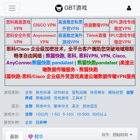
GBT游戏
思科高速游戏
高速稳定私密
IEPL游戏专线
CISCO VPN
快速翻墙VPN
VPN
外贸VPN
稳定VPN
思科安全外贸
Anyconnect
高速稳定海外
Tiktok直播
IPLC游戏专线
VPN
VPN
游戏VPN
VPN
稳定VPN
思科/Cisco 企业级加密技术，全平台客户端助您突破地域限制
畅享自由网络
|
熊猫快跑, 思科, 思科VPN, VPN, Cisco,
AnyConnec
熊猫快跑 pandafast
|
熊猫快跑
pandafast
|
高速云
端数据传输服务 - 熊猫快跑
熊猫快跑-思科/Cisco 企业级外贸游戏高速云端数据传输VPN服务
游戏类别：
全部
角色扮演
动作射击
冒险战略
体育赛车
模拟经营
益智
策略战棋
其他游戏
工具补丁
养成
语言：
简体中文
繁体中文
英文
其他语言
全部
游戏大小：
1G以内
1-5G
5-10G
10-50G
50G以上
全部
是否补种：
全部
已补种
排序：
回帖时间
最新
精华