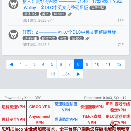
猎人：荒野的召唤 ———— v1.40︱1702922︱Yuko
nValley︱全DLC中英文完整硬盘版
冒险战略
简体中文
英文
10-50G
GBT游戏
2023-3-11
0
狂怒：2 ———— v1.07全DLC中英文完整硬盘版
动作射击
简体中文
英文
10-50G
GBT游戏
2023-3-11
0
◀
1 ...
3
4
5
6
7
8
9
10
11
12
13
...34
▶
Powered by Xiuno BBS
Processed:
, SQL:
0.043
12
高速稳定私密
IEPL游戏专线
思科高速VPN
CISCO VPN
快速翻墙VPN
VPN
稳定VPN
Anyconnect
Tiktok直播
IPLC游戏专线
思科安全VPN
高速稳定VPN
VPN
VPN
稳定VPN
思科/Cisco 企业级加密技术，全平台客户端助您突破地域限制畅享