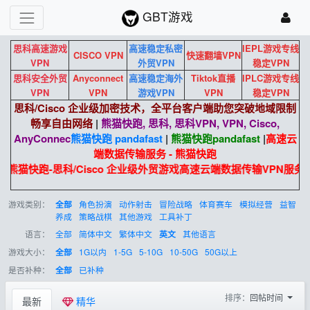
GBT游戏
思科高速游戏
高速稳定私密
IEPL游戏专线
CISCO VPN
快速翻墙VPN
VPN
外贸VPN
稳定VPN
思科安全外贸
Anyconnect
高速稳定海外
Tiktok直播
IPLC游戏专线
VPN
VPN
游戏VPN
VPN
稳定VPN
思科/Cisco 企业级加密技术，全平台客户端助您突破地域限制
畅享自由网络
|
熊猫快跑, 思科, 思科VPN, VPN, Cisco,
AnyConnec
熊猫快跑 pandafast
|
熊猫快跑
pandafast
|
高速云
端数据传输服务 - 熊猫快跑
熊猫快跑-思科/Cisco 企业级外贸游戏高速云端数据传输VPN服务。
游戏类别：
角色扮演
动作射击
冒险战略
体育赛车
模拟经营
益智
全部
养成
策略战棋
其他游戏
工具补丁
语言：
全部
简体中文
繁体中文
其他语言
英文
游戏大小：
1G以内
1-5G
5-10G
10-50G
50G以上
全部
是否补种：
已补种
全部
排序：
回帖时间
最新
精华