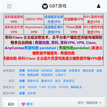
GBT游戏
思科高速游戏
高速稳定私密
IEPL游戏专线
CISCO VPN
快速翻墙VPN
VPN
外贸VPN
稳定VPN
思科安全外贸
Anyconnect
高速稳定海外
Tiktok直播
IPLC游戏专线
VPN
VPN
游戏VPN
VPN
稳定VPN
思科/Cisco 企业级加密技术，全平台客户端助您突破地域限制
畅享自由网络
|
熊猫快跑, 思科, 思科VPN, VPN, Cisco,
AnyConnec
熊猫快跑 pandafast
|
熊猫快跑
pandafast
|
高速云
端数据传输服务 - 熊猫快跑
熊猫快跑-思科/Cisco 企业级外贸游戏高速云端数据传输VPN服务
游戏类别：
角色扮演
动作射击
冒险战略
体育赛车
模拟经营
益智
全部
养成
策略战棋
其他游戏
工具补丁
语言：
简体中文
繁体中文
英文
其他语言
全部
游戏大小：
全部
1G以内
1-5G
5-10G
10-50G
50G以上
是否补种：
已补种
全部
排序：
回帖时间
最新
精华