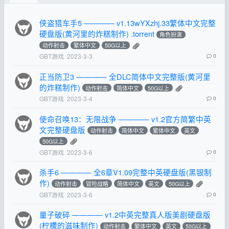
侠盗猎车手5 ———— v1.13wYXzhj.33繁体中文完整
硬盘版(黄河里的炸糕制作) .torrent
角色扮演
动作射击
繁体中文
50G以上
GBT游戏
2023-3-3
0
正当防卫3 ———— 全DLC简体中文完整版(黄河里
的炸糕制作)
动作射击
简体中文
50G以上
GBT游戏
2023-3-4
0
使命召唤13：无限战争 ———— v1.2官方简繁中英
文完整硬盘版
动作射击
简体中文
繁体中文
英文
50G以上
GBT游戏
2023-3-6
0
杀手6 ———— 全6章V1.09完整中英硬盘版(黑银制
作)
动作射击
冒险战略
简体中文
英文
50G以上
GBT游戏
2023-3-6
0
量子破碎 ———— v1.2中英完整真人版美剧硬盘版
(柠檬的滋味制作)
动作射击
繁体中文
英文
50G以上