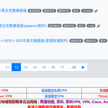
C中英文完整硬盘版
角色扮演
简体中文
繁体中文
英文
10-50G
合完整硬盘版(papercut制作)
动作射击
简体中文
英文
1-5G
＋NDS＋3DS中英文硬盘版(爱情玫瑰制作)
角色扮演
简体中文
英文
11
12
13
14
15
16
17
...68
▶
O VPN
高速稳定私密VPN
快速翻
ect VPN
高速稳定VPN
Tikt
突破地域限制畅享自由网络
|
熊猫快跑, 思科, 思科VPN, VPN, Cisco, An
高速云端数据传输服务 - 熊猫快跑