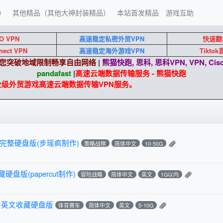
）
其他精品（其他大神封装精品）
本站首发精品
游戏互助
O VPN
高速稳定私密外贸VPN
快速翻
nect VPN
高速稳定海外游戏VPN
Tikto
端助您突破地域限制畅享自由网络
|
熊猫快跑, 思科, 思科VPN, VPN, Cisc
pandafast
|
高速云端数据传输服务 - 熊猫快跑
企业级外贸游戏高速云端数据传输VPN服务。
文完整硬盘版(步瑶疯制作)
策略战棋
简体中文
10-50G
盘版(papercut制作)
冒险战略
简体中文
英文
1G以内
LC中英文收藏硬盘版
体育赛车
简体中文
英文
5-10G