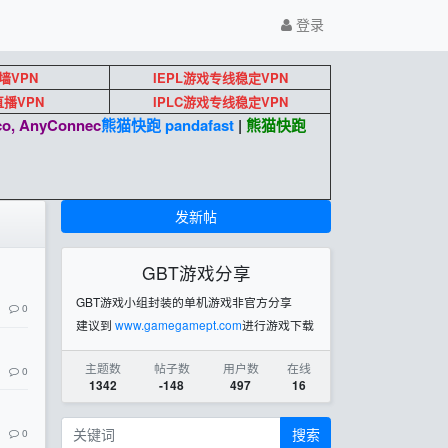
登录
墙VPN
IEPL游戏专线稳定VPN
k直播VPN
IPLC游戏专线稳定VPN
o, AnyConnec
熊猫快跑 pandafast
|
熊猫快跑
发新帖
GBT游戏分享
GBT游戏小组封装的单机游戏非官方分享
0
建议到
www.gamegamept.com
进行游戏下载
主题数
帖子数
用户数
在线
0
1342
-148
497
16
搜索
0