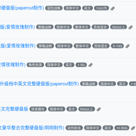
硬盘版(papercut制作)
冒险战略
简体中文
英文
1G以内
版(爱情玫瑰制作)
策略战棋
简体中文
繁体中文
其他语言
50G以上
版(爱情玫瑰制作)
策略战棋
简体中文
繁体中文
其他语言
5-10G
爱情玫瑰制作)
角色扮演
简体中文
英文
1-5G
e升级档中英文完整硬盘版(papercut制作)
策略战棋
简体中文
英文
1-
中英文完整硬盘版
体育赛车
简体中文
英文
50G以上
英文豪华整合完整硬盘版(明明制作)
动作射击
简体中文
英文
10-50G