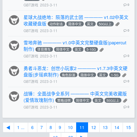
GBT游戏
2023-3-11
0
星球大战绝地：陨落的武士团 ———— v1.02中英文
收藏硬盘版
动作射击
简体中文
英文
50G以上
GBT游戏
2023-3-11
0
雪地奔驰 ———— v1.0中英文完整硬盘版(papercut
制作)
体育赛车
简体中文
英文
5-10G
GBT游戏
2023-3-11
0
勇者斗恶龙：创世小玩家2 ———— v1.7.3中英文硬
盘版(步瑶疯制作)
角色扮演
简体中文
英文
1-5G
GBT游戏
2023-3-11
0
战锤：全面战争全系列 ———— 中英文完美收藏版
(爱情玫瑰制作)
策略战棋
简体中文
英文
50G以上
GBT游戏
2023-3-11
0
◀
1 ...
6
7
8
9
10
11
12
13
14
15