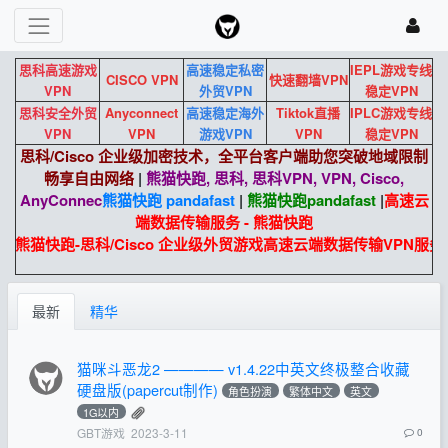
思科高速游戏
高速稳定私密
IEPL游戏专线
CISCO VPN
快速翻墙VPN
VPN
外贸VPN
稳定VPN
思科安全外贸
Anyconnect
高速稳定海外
Tiktok直播
IPLC游戏专线
VPN
VPN
游戏VPN
VPN
稳定VPN
思科/Cisco 企业级加密技术，全平台客户端助您突破地域限制
畅享自由网络
|
熊猫快跑, 思科, 思科VPN, VPN, Cisco,
AnyConnec
熊猫快跑 pandafast
|
熊猫快跑
pandafast
|
高速云
端数据传输服务 - 熊猫快跑
熊猫快跑-思科/Cisco 企业级外贸游戏高速云端数据传输VPN服务
最新
精华
猫咪斗恶龙2 ———— v1.4.22中英文终极整合收藏
硬盘版(papercut制作)
角色扮演
繁体中文
英文
1G以内
GBT游戏
2023-3-11
0