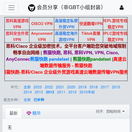
会员分享（非GBT小组封装）
思科高速游戏
高速稳定私密
IEPL游戏专线
CISCO VPN
快速翻墙VPN
VPN
外贸VPN
稳定VPN
思科安全外贸
Anyconnect
高速稳定海外
Tiktok直播
IPLC游戏专线
VPN
VPN
游戏VPN
VPN
稳定VPN
思科/Cisco 企业级加密技术，全平台客户端助您突破地域限制
畅享自由网络
|
熊猫快跑, 思科, 思科VPN, VPN, Cisco,
AnyConnec
熊猫快跑 pandafast
|
熊猫快跑
pandafast
|
高速云
端数据传输服务 - 熊猫快跑
熊猫快跑-思科/Cisco 企业级外贸游戏高速云端数据传输VPN服务
年代：
全部
2023
2022
2021
2020
2019
2018
2017
2015
2014
2013
2011
2010
2010年前
2012
是否补种：
全部
已补种
排序：
回帖时间
最新
精华
无