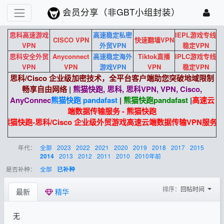
会员分享（非GBT小组封装）
思科高速游戏
高速稳定私密
IEPL游戏专线
CISCO VPN
快速翻墙VPN
VPN
外贸VPN
稳定VPN
思科安全外贸
Anyconnect
高速稳定海外
Tiktok直播
IPLC游戏专线
VPN
VPN
游戏VPN
VPN
稳定VPN
思科/Cisco 企业级加密技术，全平台客户端助您突破地域限制
畅享自由网络
|
熊猫快跑, 思科, 思科VPN, VPN, Cisco,
AnyConnec
熊猫快跑 pandafast
|
熊猫快跑
pandafast
|
高速云
端数据传输服务 - 熊猫快跑
熊猫快跑-思科/Cisco 企业级外贸游戏高速云端数据传输VPN服务
年代：
全部
2023
2022
2021
2020
2019
2018
2017
2015
2013
2012
2011
2010
2010年前
2014
是否补种：
全部
已补种
排序：
回帖时间
最新
精华
无