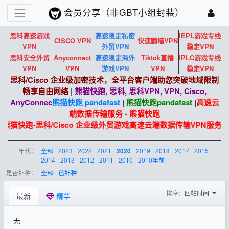
会员分享（非GBT小组封装）
思科高速游戏
高速稳定私密
IEPL游戏专线
CISCO VPN
快速翻墙VPN
VPN
外贸VPN
稳定VPN
思科安全外贸
Anyconnect
高速稳定海外
Tiktok直播
IPLC游戏专线
VPN
VPN
游戏VPN
VPN
稳定VPN
思科/Cisco 企业级加密技术，全平台客户端助您突破地域限制
畅享自由网络
|
熊猫快跑, 思科, 思科VPN, VPN, Cisco,
AnyConnec
熊猫快跑 pandafast
|
熊猫快跑
pandafast
|
高速云
端数据传输服务 - 熊猫快跑
熊猫快跑-思科/Cisco 企业级外贸游戏高速云端数据传输VPN服务
年代：
全部
2023
2022
2021
2019
2018
2017
2015
2020
2014
2013
2012
2011
2010
2010年前
是否补种：
全部
已补种
排序：
回帖时间
最新
精华
无