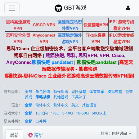
GBT游戏
思科高速游戏
高速稳定私密
IEPL游戏专线
CISCO VPN
快速翻墙VPN
VPN
外贸VPN
稳定VPN
思科安全外贸
Anyconnect
高速稳定海外
Tiktok直播
IPLC游戏专线
VPN
VPN
游戏VPN
VPN
稳定VPN
思科/Cisco 企业级加密技术，全平台客户端助您突破地域限制
畅享自由网络
|
熊猫快跑, 思科, 思科VPN, VPN, Cisco,
AnyConnec
熊猫快跑 pandafast
|
熊猫快跑
pandafast
|
高速云
端数据传输服务 - 熊猫快跑
熊猫快跑-思科/Cisco 企业级外贸游戏高速云端数据传输VPN服务。
游戏类别：
全部
角色扮演
动作射击
冒险战略
体育赛车
模拟经营
益智
养成
其他游戏
工具补丁
策略战棋
语言：
简体中文
繁体中文
英文
其他语言
全部
游戏大小：
1G以内
1-5G
5-10G
10-50G
50G以上
全部
是否补种：
已补种
全部
排序：
回帖时间
最新
精华