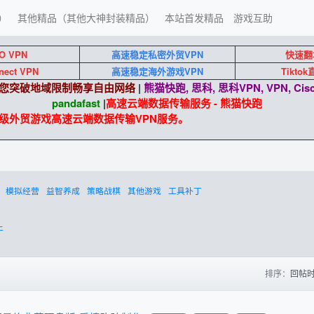
）
其他精品（其他大神封装精品）
本站首发精品
游戏互助
O VPN
高速稳定私密外贸VPN
快速翻
nect VPN
高速稳定海外游戏VPN
Tikto
端助您突破地域限制畅享自由网络
|
熊猫快跑, 思科, 思科VPN, VPN, Cisc
pandafast
|
高速云端数据传输服务 - 熊猫快跑
企业级外贸游戏高速云端数据传输VPN服务。
模拟经营
益智养成
策略战棋
其他游戏
工具补丁
上
排序：
回帖