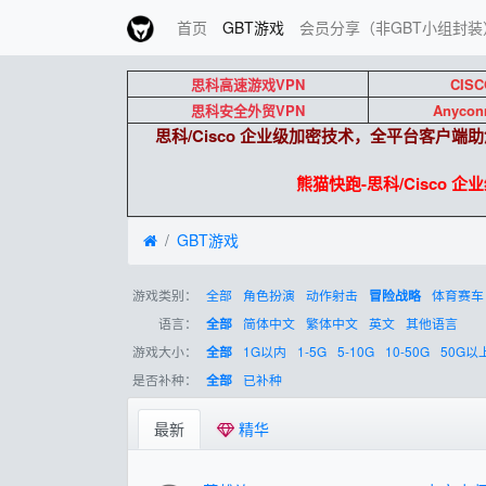
首页
GBT游戏
会员分享（非GBT小组封装
思科高速游戏VPN
CISC
思科安全外贸VPN
Anycon
思科/Cisco 企业级加密技术，全平台客户
熊猫快跑-思科/Cisco 
GBT游戏
游戏类别：
全部
角色扮演
动作射击
体育赛车
冒险战略
语言：
简体中文
繁体中文
英文
其他语言
全部
游戏大小：
1G以内
1-5G
5-10G
10-50G
50G以
全部
是否补种：
已补种
全部
最新
精华