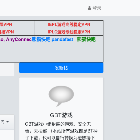
登录
墙VPN
IEPL游戏专线稳定VPN
k直播VPN
IPLC游戏专线稳定VPN
o, AnyConnec
熊猫快跑 pandafast
|
熊猫快跑
发新帖
GBT游戏
时间
GBT游戏小组封装的游戏，安全无
毒，无捆绑 （本站所有游戏都是BT种
子下载，也可以自行转换为磁链接下