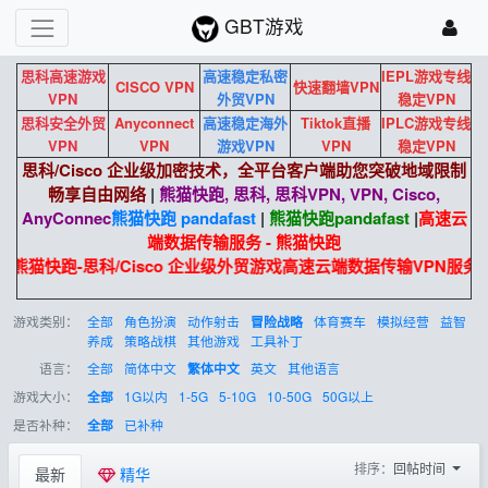
GBT游戏
思科高速游戏
高速稳定私密
IEPL游戏专线
CISCO VPN
快速翻墙VPN
VPN
外贸VPN
稳定VPN
思科安全外贸
Anyconnect
高速稳定海外
Tiktok直播
IPLC游戏专线
VPN
VPN
游戏VPN
VPN
稳定VPN
思科/Cisco 企业级加密技术，全平台客户端助您突破地域限制
畅享自由网络
|
熊猫快跑, 思科, 思科VPN, VPN, Cisco,
AnyConnec
熊猫快跑 pandafast
|
熊猫快跑
pandafast
|
高速云
端数据传输服务 - 熊猫快跑
熊猫快跑-思科/Cisco 企业级外贸游戏高速云端数据传输VPN服务。
游戏类别：
全部
角色扮演
动作射击
体育赛车
模拟经营
益智
冒险战略
养成
策略战棋
其他游戏
工具补丁
语言：
全部
简体中文
英文
其他语言
繁体中文
游戏大小：
1G以内
1-5G
5-10G
10-50G
50G以上
全部
是否补种：
已补种
全部
排序：
回帖时间
最新
精华