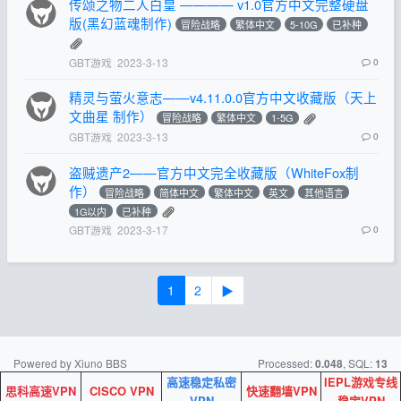
传颂之物二人白皇 ———— v1.0官方中文完整硬盘
版(黑幻蓝魂制作)
冒险战略
繁体中文
5-10G
已补种
GBT游戏
2023-3-13
0
精灵与萤火意志——v4.11.0.0官方中文收藏版（天上
文曲星 制作）
冒险战略
繁体中文
1-5G
GBT游戏
2023-3-13
0
盗贼遗产2——官方中文完全收藏版（WhiteFox制
作）
冒险战略
简体中文
繁体中文
英文
其他语言
1G以内
已补种
GBT游戏
2023-3-17
0
1
2
▶
Powered by Xiuno BBS
Processed:
, SQL:
0.048
13
高速稳定私密
IEPL游戏专线
思科高速VPN
CISCO VPN
快速翻墙VPN
VPN
稳定VPN