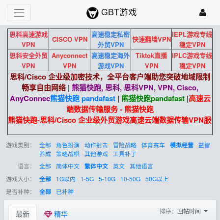
GBT游戏
思科高速游戏
高速稳定私密
IEPL游戏专线
CISCO VPN
快速翻墙VPN
VPN
外贸VPN
稳定VPN
思科安全外贸
Anyconnect
高速稳定海外
Tiktok直播
IPLC游戏专线
VPN
VPN
游戏VPN
VPN
稳定VPN
思科/Cisco 企业级加密技术，全平台客户端助您突破地域限制
畅享自由网络
|
熊猫快跑, 思科, 思科VPN, VPN, Cisco,
AnyConnec
熊猫快跑 pandafast
|
熊猫快跑
pandafast
|
高速云
端数据传输服务 - 熊猫快跑
熊猫快跑-思科/Cisco 企业级外贸游戏高速云端数据传输VPN服务
游戏类别：
全部
角色扮演
动作射击
冒险战略
体育赛车
益智
模拟经营
养成
策略战棋
其他游戏
工具补丁
语言：
全部
简体中文
英文
其他语言
繁体中文
游戏大小：
1G以内
1-5G
5-10G
10-50G
50G以上
全部
是否补种：
已补种
全部
排序：
回帖时间
最新
精华