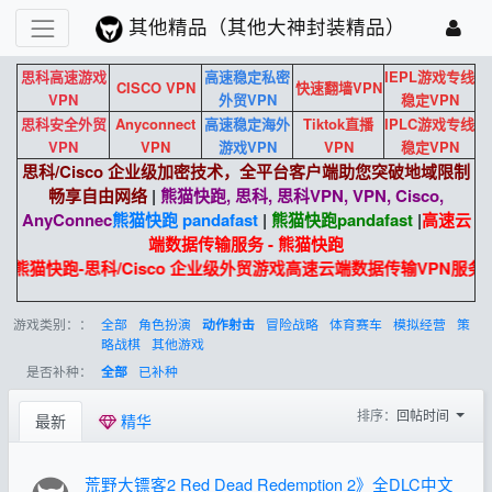
其他精品（其他大神封装精品）
思科高速游戏
高速稳定私密
IEPL游戏专线
CISCO VPN
快速翻墙VPN
VPN
外贸VPN
稳定VPN
思科安全外贸
Anyconnect
高速稳定海外
Tiktok直播
IPLC游戏专线
VPN
VPN
游戏VPN
VPN
稳定VPN
思科/Cisco 企业级加密技术，全平台客户端助您突破地域限制
畅享自由网络
|
熊猫快跑, 思科, 思科VPN, VPN, Cisco,
AnyConnec
熊猫快跑 pandafast
|
熊猫快跑
pandafast
|
高速云
端数据传输服务 - 熊猫快跑
熊猫快跑-思科/Cisco 企业级外贸游戏高速云端数据传输VPN服务
游戏类别：：
全部
角色扮演
冒险战略
体育赛车
模拟经营
策
动作射击
略战棋
其他游戏
是否补种：
已补种
全部
排序：
回帖时间
最新
精华
荒野大镖客2 Red Dead Redemption 2》全DLC中文