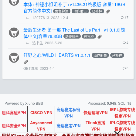
本体+神秘小姐姐补丁+v1436.31终极版|容量119GB|
官方简体中文|
角色扮演
动作射击
已补种
←
12077613
2023-12-4
17
最后生还者 第一部 The Last of Us Part I v1.0.1.0|简
体中文|容量76.8GB
动作射击
已补种
←
追书生
2023-5-20
2
狂野之心/WILD HEARTS v1.0.1.1
动作射击
已补种
GBT游戏
2023-4-1
0
Powered by Xiuno BBS
Processed:
, SQL:
0.045
15
高速稳定私密
IEPL游戏专线
思科高速VPN
CISCO VPN
快速翻墙VPN
VPN
稳定VPN
Anyconnect
Tiktok直播
IPLC游戏专线
思科安全VPN
高速稳定VPN
VPN
VPN
稳定VPN
思科/Cisco 企业级加密技术，全平台客户端助您突破地域限制畅享