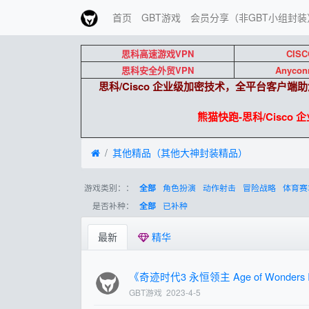
首页
GBT游戏
会员分享（非GBT小组封装
思科高速游戏VPN
CISC
思科安全外贸VPN
Anycon
思科/Cisco 企业级加密技术，全平台客户
熊猫快跑-思科/Cisco
其他精品（其他大神封装精品）
游戏类别：：
角色扮演
动作射击
冒险战略
体育赛
全部
是否补种：
已补种
全部
最新
精华
《奇迹时代3 永恒领主 Age of Wonders II
GBT游戏
2023-4-5