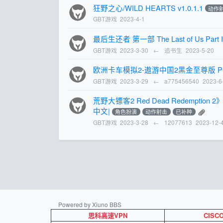
狂野之心/WILD HEARTS v1.0.1.1
动作
GBT游戏
2023-4-1
最后生还者 第一部 The Last of Us Part 
GBT游戏
2023-3-30
←
追书生
2023-5-20
欧洲卡车模拟2-遨游中国2黑金至尊版 PC破
GBT游戏
2023-3-29
←
a775456540
2023-6
荒野大镖客2 Red Dead Redempti
中文|
角色扮演
动作射击
已补种
GBT游戏
2023-3-28
←
12077613
2023-12-
Powered by Xiuno BBS
思科高速VPN
CISC