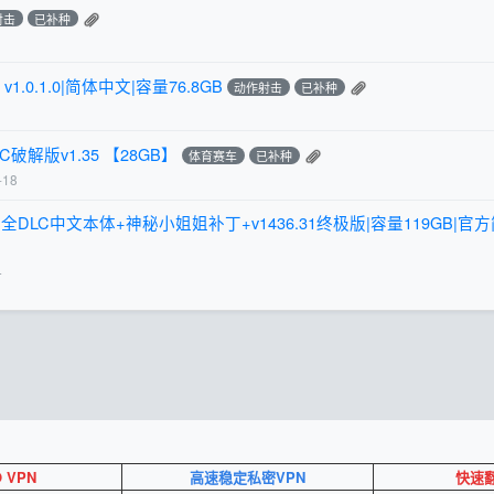
射击
已补种
I v1.0.1.0|简体中文|容量76.8GB
动作射击
已补种
解版v1.35 【28GB】
体育赛车
已补种
-18
on 2》全DLC中文本体+神秘小姐姐补丁+v1436.31终极版|容量119GB|官
4
O VPN
高速稳定私密VPN
快速翻