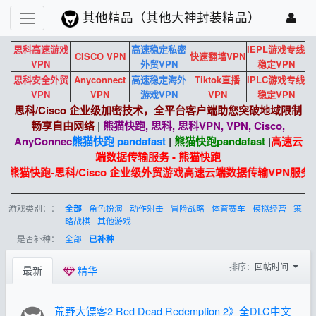
其他精品（其他大神封装精品）
思科高速游戏
高速稳定私密
IEPL游戏专线
CISCO VPN
快速翻墙VPN
VPN
外贸VPN
稳定VPN
思科安全外贸
Anyconnect
高速稳定海外
Tiktok直播
IPLC游戏专线
VPN
VPN
游戏VPN
VPN
稳定VPN
思科/Cisco 企业级加密技术，全平台客户端助您突破地域限制
畅享自由网络
|
熊猫快跑, 思科, 思科VPN, VPN, Cisco,
AnyConnec
熊猫快跑 pandafast
|
熊猫快跑
pandafast
|
高速云
端数据传输服务 - 熊猫快跑
熊猫快跑-思科/Cisco 企业级外贸游戏高速云端数据传输VPN服务
游戏类别：：
角色扮演
动作射击
冒险战略
体育赛车
模拟经营
策
全部
略战棋
其他游戏
是否补种：
全部
已补种
排序：
回帖时间
最新
精华
荒野大镖客2 Red Dead Redemption 2》全DLC中文