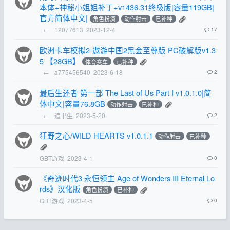
本体+神秘小姐姐补丁+v1436.31终极版|容量119GB|
官方简体中文|
角色扮演
动作射击
已补种
←
12077613
2023-12-4
17
欧洲卡车模拟2-遨游中国2黑金至尊版 PC破解版v1.3
5 【28GB】
体育赛车
已补种
←
a775456540
2023-6-18
2
最后生还者 第一部 The Last of Us Part I v1.0.1.0|简
体中文|容量76.8GB
动作射击
已补种
←
追书生
2023-5-20
2
狂野之心/WILD HEARTS v1.0.1.1
动作射击
已补种
GBT游戏
2023-4-1
0
《奇迹时代3 永恒领主 Age of Wonders III Eternal Lo
rds》汉化版
角色扮演
已补种
GBT游戏
2023-4-5
0