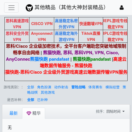
其他精品（其他大神封装精品）
思科高速游戏
高速稳定私密
IEPL游戏专线
CISCO VPN
快速翻墙VPN
VPN
外贸VPN
稳定VPN
思科安全外贸
Anyconnect
高速稳定海外
Tiktok直播
IPLC游戏专线
VPN
VPN
游戏VPN
VPN
稳定VPN
思科/Cisco 企业级加密技术，全平台客户端助您突破地域限制
畅享自由网络
|
熊猫快跑, 思科, 思科VPN, VPN, Cisco,
AnyConnec
熊猫快跑 pandafast
|
熊猫快跑
pandafast
|
高速云
端数据传输服务 - 熊猫快跑
熊猫快跑-思科/Cisco 企业级外贸游戏高速云端数据传输VPN服务
游戏类别：：
全部
角色扮演
动作射击
体育赛车
模拟经营
策
冒险战略
略战棋
其他游戏
是否补种：
已补种
全部
排序：
回帖时间
最新
精华
无