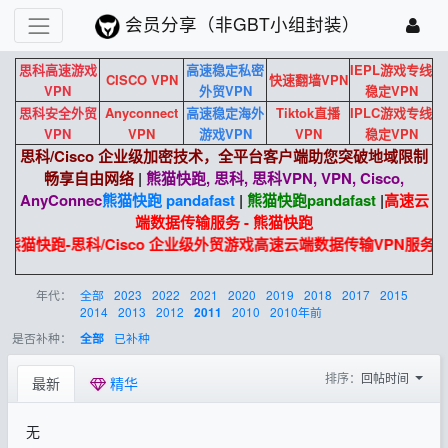
会员分享（非GBT小组封装）
思科高速游戏
高速稳定私密
IEPL游戏专线
CISCO VPN
快速翻墙VPN
VPN
外贸VPN
稳定VPN
思科安全外贸
Anyconnect
高速稳定海外
Tiktok直播
IPLC游戏专线
VPN
VPN
游戏VPN
VPN
稳定VPN
思科/Cisco 企业级加密技术，全平台客户端助您突破地域限制
畅享自由网络
|
熊猫快跑, 思科, 思科VPN, VPN, Cisco,
AnyConnec
熊猫快跑 pandafast
|
熊猫快跑
pandafast
|
高速云
端数据传输服务 - 熊猫快跑
熊猫快跑-思科/Cisco 企业级外贸游戏高速云端数据传输VPN服务
年代：
全部
2023
2022
2021
2020
2019
2018
2017
2015
2014
2013
2012
2010
2010年前
2011
是否补种：
已补种
全部
排序：
回帖时间
最新
精华
无