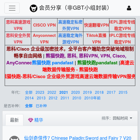
会员分享（非GBT小组封装）
思科高速游戏
高速稳定私密
IEPL游戏专线
CISCO VPN
快速翻墙VPN
VPN
外贸VPN
稳定VPN
思科安全外贸
Anyconnect
高速稳定海外
Tiktok直播
IPLC游戏专线
VPN
VPN
游戏VPN
VPN
稳定VPN
思科/Cisco 企业级加密技术，全平台客户端助您突破地域限制
畅享自由网络
|
熊猫快跑, 思科, 思科VPN, VPN, Cisco,
AnyConnec
熊猫快跑 pandafast
|
熊猫快跑
pandafast
|
高速云
端数据传输服务 - 熊猫快跑
熊猫快跑-思科/Cisco 企业级外贸游戏高速云端数据传输VPN服务
年代：
全部
2023
2022
2020
2019
2018
2017
2015
2021
2014
2013
2012
2011
2010
2010年前
是否补种：
已补种
全部
排序：
回帖时间
最新
精华
仙剑奇侠传7 Chinese Paladin:Sword and Fairy 7 V20