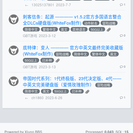
←
13025137801
2023-7-7
1
刺客信条：起源 ———— v1.5.2官方多国语言整合
全DLCs硬盘版(WhiteFox制作)
动作射击
冒险战略
简体中文
繁体中文
英文
其他语言
50G以上
GBT游戏
2023-3-12
0
底特律：变人 ———— 官方中英文最终完美收藏版
(WhiteFox制作)
冒险战略
简体中文
繁体中文
英文
50G以上
已补种
GBT游戏
2023-3-13
0
帝国时代系列：1代终极版、23代决定版、4代——
中英文完美硬盘版（爱情玫瑰制作）
冒险战略
简体中文
英文
50G以上
已补种
←
ch1860
2023-6-26
1
Powered by Xiuno BBS
Processed:
, SQL:
0.043
15