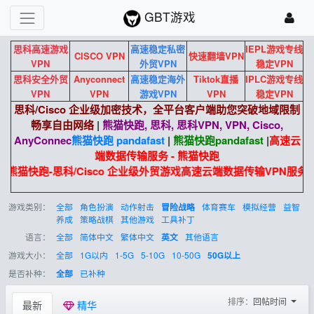
GBT游戏
思科高速游戏
高速稳定私密
IEPL游戏专线
CISCO VPN
快速翻墙VPN
VPN
外贸VPN
稳定VPN
思科安全外贸
Anyconnect
高速稳定海外
Tiktok直播
IPLC游戏专线
VPN
VPN
游戏VPN
VPN
稳定VPN
思科/Cisco 企业级加密技术，全平台客户端助您突破地域限制
畅享自由网络
|
熊猫快跑, 思科, 思科VPN, VPN, Cisco,
AnyConnec
熊猫快跑 pandafast
|
熊猫快跑
pandafast
|
高速云
端数据传输服务 - 熊猫快跑
熊猫快跑-思科/Cisco 企业级外贸游戏高速云端数据传输VPN服务
游戏类别：
全部
角色扮演
动作射击
体育赛车
模拟经营
益智
冒险战略
养成
策略战棋
其他游戏
工具补丁
语言：
全部
简体中文
繁体中文
其他语言
英文
游戏大小：
全部
1G以内
1-5G
5-10G
10-50G
50G以上
是否补种：
已补种
全部
排序：
回帖时间
最新
精华