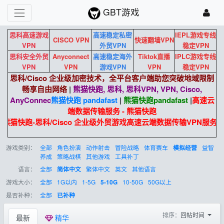
GBT游戏
思科高速游戏
高速稳定私密
IEPL游戏专线
CISCO VPN
快速翻墙VPN
VPN
外贸VPN
稳定VPN
思科安全外贸
Anyconnect
高速稳定海外
Tiktok直播
IPLC游戏专线
VPN
VPN
游戏VPN
VPN
稳定VPN
思科/Cisco 企业级加密技术，全平台客户端助您突破地域限制
畅享自由网络
|
熊猫快跑, 思科, 思科VPN, VPN, Cisco,
AnyConnec
熊猫快跑 pandafast
|
熊猫快跑
pandafast
|
高速云
端数据传输服务 - 熊猫快跑
熊猫快跑-思科/Cisco 企业级外贸游戏高速云端数据传输VPN服务
游戏类别：
全部
角色扮演
动作射击
冒险战略
体育赛车
益智
模拟经营
养成
策略战棋
其他游戏
工具补丁
语言：
全部
繁体中文
英文
其他语言
简体中文
游戏大小：
全部
1G以内
1-5G
10-50G
50G以上
5-10G
是否补种：
全部
已补种
排序：
回帖时间
最新
精华