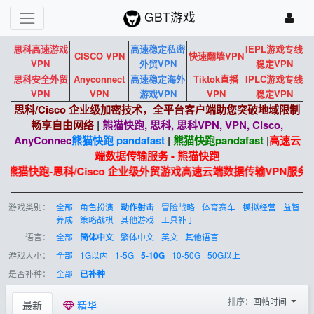
GBT游戏
思科高速游戏
高速稳定私密
IEPL游戏专线
CISCO VPN
快速翻墙VPN
VPN
外贸VPN
稳定VPN
思科安全外贸
Anyconnect
高速稳定海外
Tiktok直播
IPLC游戏专线
VPN
VPN
游戏VPN
VPN
稳定VPN
思科/Cisco 企业级加密技术，全平台客户端助您突破地域限制
畅享自由网络
|
熊猫快跑, 思科, 思科VPN, VPN, Cisco,
AnyConnec
熊猫快跑 pandafast
|
熊猫快跑
pandafast
|
高速云
端数据传输服务 - 熊猫快跑
熊猫快跑-思科/Cisco 企业级外贸游戏高速云端数据传输VPN服务
游戏类别：
全部
角色扮演
冒险战略
体育赛车
模拟经营
益智
动作射击
养成
策略战棋
其他游戏
工具补丁
语言：
全部
繁体中文
英文
其他语言
简体中文
游戏大小：
全部
1G以内
1-5G
10-50G
50G以上
5-10G
是否补种：
全部
已补种
排序：
回帖时间
最新
精华