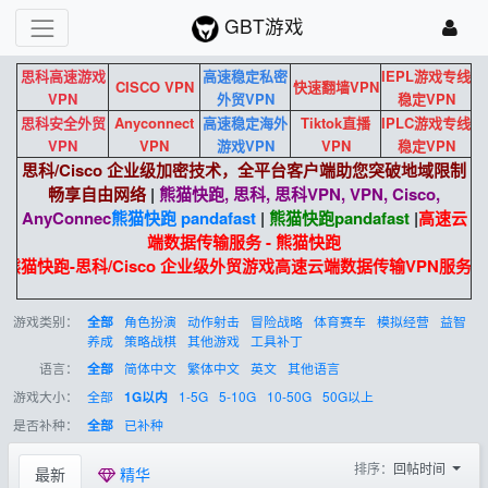
GBT游戏
思科高速游戏
高速稳定私密
IEPL游戏专线
CISCO VPN
快速翻墙VPN
VPN
外贸VPN
稳定VPN
思科安全外贸
Anyconnect
高速稳定海外
Tiktok直播
IPLC游戏专线
VPN
VPN
游戏VPN
VPN
稳定VPN
思科/Cisco 企业级加密技术，全平台客户端助您突破地域限制
畅享自由网络
|
熊猫快跑, 思科, 思科VPN, VPN, Cisco,
AnyConnec
熊猫快跑 pandafast
|
熊猫快跑
pandafast
|
高速云
端数据传输服务 - 熊猫快跑
熊猫快跑-思科/Cisco 企业级外贸游戏高速云端数据传输VPN服务
游戏类别：
角色扮演
动作射击
冒险战略
体育赛车
模拟经营
益智
全部
养成
策略战棋
其他游戏
工具补丁
语言：
简体中文
繁体中文
英文
其他语言
全部
游戏大小：
全部
1-5G
5-10G
10-50G
50G以上
1G以内
是否补种：
已补种
全部
排序：
回帖时间
最新
精华