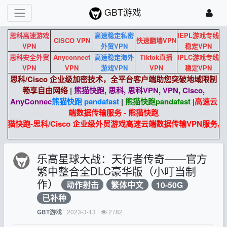
GBT游戏
思科高速游戏
高速稳定私密
IEPL游戏专线
CISCO VPN
快速翻墙VPN
VPN
外贸VPN
稳定VPN
思科安全外贸
Anyconnect
高速稳定海外
Tiktok直播
IPLC游戏专线
VPN
VPN
游戏VPN
VPN
稳定VPN
思科/Cisco 企业级加密技术，全平台客户端助您突破地域限制
畅享自由网络
|
熊猫快跑, 思科, 思科VPN, VPN, Cisco,
AnyConnec
熊猫快跑 pandafast
|
熊猫快跑
pandafast
|
高速云
端数据传输服务 - 熊猫快跑
熊猫快跑-思科/Cisco 企业级外贸游戏高速云端数据传输VPN服务。
乐高星球大战：天行者传奇——官方
繁中整合全DLC豪华版（小叮当制
作）
动作射击
繁体中文
10-50G
已补种
2023-3-13
2782
GBT游戏