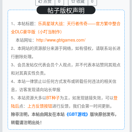
点赞
0
收藏
0
帖子版权声明
1、本帖标题：
乐高星球大战：天行者传奇——官方繁中整合
全DLC豪华版（小叮当制作）
本站网址：
http://www.gbtgames.com/
2、本网站的资源部分来源于网络，如有侵权，请联系站长进
行删除处理。
3、会员发帖仅代表会员个人观点，并不代表本站赞同其观点
和对其真实性负责。
4、本站一律禁止以任何方式发布或转载任何违法的相关信
息，访客发现请向站长举报
5、本站资源大多以
BT种子
为主，如发现链接失效，可以
登
陆后
点：
上方反馈按钮
进行反馈，我们会第一时间更新。
除非注明，本帖由网友在本站
《GBT游戏》
版块原创发布，
转载请注明出处！