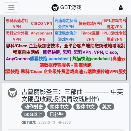
GBT游戏
思科高速游戏
高速稳定私密
IEPL游戏专线
CISCO VPN
快速翻墙VPN
VPN
外贸VPN
稳定VPN
思科安全外贸
Anyconnect
高速稳定海外
Tiktok直播
IPLC游戏专线
VPN
VPN
游戏VPN
VPN
稳定VPN
思科/Cisco 企业级加密技术，全平台客户端助您突破地域限制
畅享自由网络
|
熊猫快跑, 思科, 思科VPN, VPN, Cisco,
AnyConnec
熊猫快跑 pandafast
|
熊猫快跑
pandafast
|
高速云
端数据传输服务 - 熊猫快跑
熊猫快跑-思科/Cisco 企业级外贸游戏高速云端数据传输VPN服务
古墓丽影圣三：三部曲 ———— 中英
文硬盘收藏版(爱情玫瑰制作)
动作射击
简体中文
繁体中文
英文
50G以上
已补种
2023-3-13
3856
GBT游戏