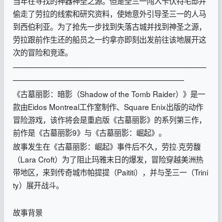
当年在寻找的神器神圣之源。但是圣三一闯入卡伏特宅邸并
偷走了劳拉的线索和研究资料，使她意外引导圣三一的人马
到西伯利亚。为了抢先一步找到失落古城并找到神圣之源，
劳拉跟前作生还的船员之一约拿亦即刻出发前往该地展开这
次的冒险和竞逐。
——————————————————————————
———————————————————————
《古墓丽影：暗影（Shadow of the Tomb Raider）》是一
款由Eidos Montreal工作室制作、Square Enix出版的动作
冒险游戏，该作将会是重启版《古墓丽影》的系列第三作，
前作是《古墓丽影9》与《古墓丽影：崛起》。
故事发生在《古墓丽影：崛起》事件后不久，劳拉·克劳馥
（Lara Croft）为了阻止玛雅末日的爆发，冒险穿越美洲热
带地区，来到传奇城市帕提提（Paititi），并与圣三一（Trini
ty）展开战斗。
故事背景