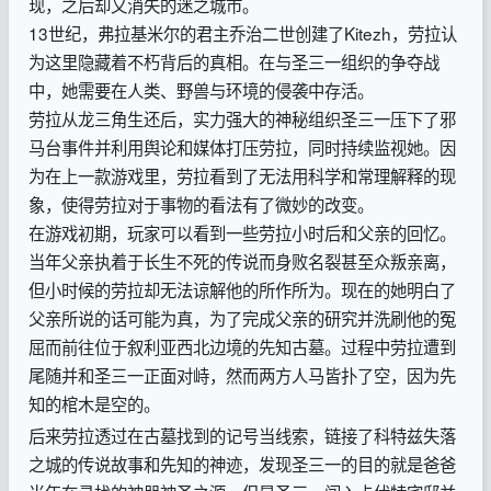
现，之后却又消失的迷之城市。
13世纪，弗拉基米尔的君主乔治二世创建了Kitezh，劳拉认
为这里隐藏着不朽背后的真相。在与圣三一组织的争夺战
中，她需要在人类、野兽与环境的侵袭中存活。
劳拉从龙三角生还后，实力强大的神秘组织圣三一压下了邪
马台事件并利用舆论和媒体打压劳拉，同时持续监视她。因
为在上一款游戏里，劳拉看到了无法用科学和常理解释的现
象，使得劳拉对于事物的看法有了微妙的改变。
在游戏初期，玩家可以看到一些劳拉小时后和父亲的回忆。
当年父亲执着于长生不死的传说而身败名裂甚至众叛亲离，
但小时候的劳拉却无法谅解他的所作所为。现在的她明白了
父亲所说的话可能为真，为了完成父亲的研究并洗刷他的冤
屈而前往位于叙利亚西北边境的先知古墓。过程中劳拉遭到
尾随并和圣三一正面对峙，然而两方人马皆扑了空，因为先
知的棺木是空的。
后来劳拉透过在古墓找到的记号当线索，链接了科特兹失落
之城的传说故事和先知的神迹，发现圣三一的目的就是爸爸