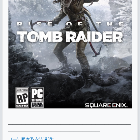
————————————————————————————
—————————————————————
（一）版本及安装说明：