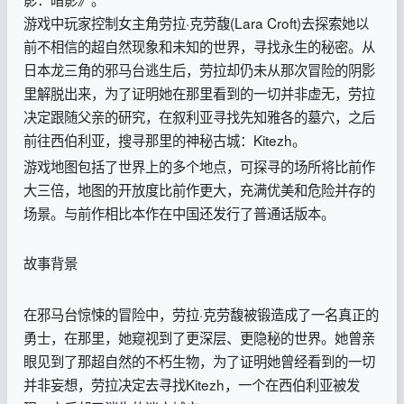
游戏中玩家控制女主角劳拉·克劳馥(Lara Croft)去探索她以
前不相信的超自然现象和未知的世界，寻找永生的秘密。从
日本龙三角的邪马台逃生后，劳拉却仍未从那次冒险的阴影
里解脱出来，为了证明她在那里看到的一切并非虚无，劳拉
决定跟随父亲的研究，在叙利亚寻找先知雅各的墓穴，之后
前往西伯利亚，搜寻那里的神秘古城：Kitezh。
游戏地图包括了世界上的多个地点，可探寻的场所将比前作
大三倍，地图的开放度比前作更大，充满优美和危险并存的
场景。与前作相比本作在中国还发行了普通话版本。
故事背景
在邪马台惊悚的冒险中，劳拉·克劳馥被锻造成了一名真正的
勇士，在那里，她窥视到了更深层、更隐秘的世界。她曾亲
眼见到了那超自然的不朽生物，为了证明她曾经看到的一切
并非妄想，劳拉决定去寻找Kitezh，一个在西伯利亚被发