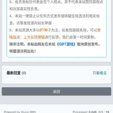
3、会员发帖仅代表会员个人观点，并不代表本站赞同其观点
和对其真实性负责。
4、本站一律禁止以任何方式发布或转载任何违法的相关信
息，访客发现请向站长举报
5、本站资源大多以
BT种子
为主，如发现链接失效，可以
登
陆后
点：
上方反馈按钮
进行反馈，我们会第一时间更新。
除非注明，本帖由网友在本站
《GBT游戏》
版块原创发布，
转载请注明出处！
最新回复
(
0
)
只看楼主
返回
Powered by Xiuno BBS
Processed:
, SQL:
0.049
19