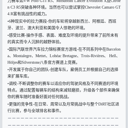
力赛车如VW Polo GTI R5、Mitsubishi Lancer Evolution X及Citroe
n C3 R5突破各种环境。当然也可以尝试掌控Chevrolet Camaro GT
4.R富有挑战性的威力。
•6种现实中的拉力赛段-你的车轮将穿越新西兰、阿根廷、西班
牙、波兰、澳大利亚和美国令人惊艳的环境。
•感受比赛-操作手感、表面、难度及环境的提升带来了前所未有
的真实而令人沉醉的越野体验。
•国际汽联世界汽车拉力锦标赛官方游戏-在不同系列中在Barcelon
a、Montalegre、Mettet、Lohéac Bretagne、Trois-Rivières、 Hell、
Höljes和Silverstone八条官方赛道上竞赛。
•开发属于你自己的团队-创建车队，雇佣员工并根据自己的选择
来扩展车库。
•调校-不断调整你的赛车以适应你的驾驶风格及不同赛道的环境
特点。通过配置每辆车的结构来减轻磨损，升级各个部件来确保
你的赛车随时准备好面对任何挑战。
•更强的竞争性-在日常、周常以及月常挑战中与整个DiRT社区进
行比赛，参与全球排名和事件。
－
－－－－－－－－－－－－－－－－－－－－－－－－－
－－－－－
－－－－－
－－－－－
－－－－－
－－－－－
－