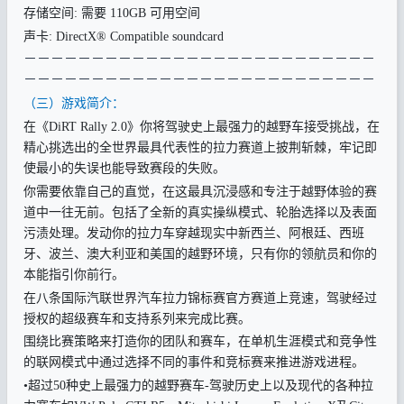
存储空间: 需要 110GB 可用空间
声卡: DirectX® Compatible soundcard
－
－－－－－－－－－－－－－－－－－－－－－－－－－
－－－－－
－－－－－
－－－－－
－－－－－
－－－－－
－
（三）游戏简介：
在《DiRT Rally 2.0》你将驾驶史上最强力的越野车接受挑战，在
精心挑选出的全世界最具代表性的拉力赛道上披荆斩棘，牢记即
使最小的失误也能导致赛段的失败。
你需要依靠自己的直觉，在这最具沉浸感和专注于越野体验的赛
道中一往无前。包括了全新的真实操纵模式、轮胎选择以及表面
污渍处理。发动你的拉力车穿越现实中新西兰、阿根廷、西班
牙、波兰、澳大利亚和美国的越野环境，只有你的领航员和你的
本能指引你前行。
在八条国际汽联世界汽车拉力锦标赛官方赛道上竞速，驾驶经过
授权的超级赛车和支持系列来完成比赛。
围绕比赛策略来打造你的团队和赛车，在单机生涯模式和竞争性
的联网模式中通过选择不同的事件和竞标赛来推进游戏进程。
•超过50种史上最强力的越野赛车-驾驶历史上以及现代的各种拉