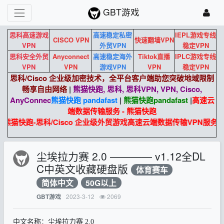
GBT游戏
思科高速游戏
高速稳定私密
IEPL游戏专线
CISCO VPN
快速翻墙VPN
VPN
外贸VPN
稳定VPN
思科安全外贸
Anyconnect
高速稳定海外
Tiktok直播
IPLC游戏专线
VPN
VPN
游戏VPN
VPN
稳定VPN
思科/Cisco 企业级加密技术，全平台客户端助您突破地域限制
畅享自由网络
|
熊猫快跑, 思科, 思科VPN, VPN, Cisco,
AnyConnec
熊猫快跑 pandafast
|
熊猫快跑
pandafast
|
高速云
端数据传输服务 - 熊猫快跑
熊猫快跑-思科/Cisco 企业级外贸游戏高速云端数据传输VPN服务。
尘埃拉力赛 2.0 ———— v1.12全DL
C中英文收藏硬盘版
体育赛车
简体中文
50G以上
2023-3-12
2069
GBT游戏
中文名称：尘埃拉力赛 2.0