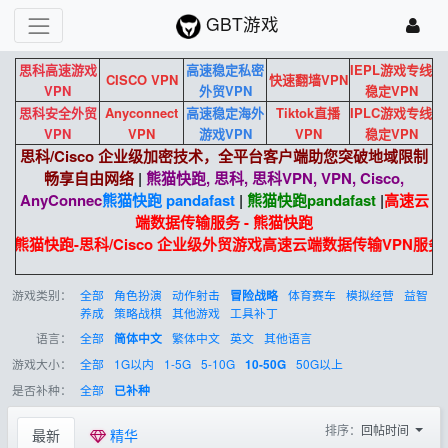
GBT游戏
思科高速游戏
高速稳定私密
IEPL游戏专线
CISCO VPN
快速翻墙VPN
VPN
外贸VPN
稳定VPN
思科安全外贸
Anyconnect
高速稳定海外
Tiktok直播
IPLC游戏专线
VPN
VPN
游戏VPN
VPN
稳定VPN
思科/Cisco 企业级加密技术，全平台客户端助您突破地域限制
畅享自由网络
|
熊猫快跑, 思科, 思科VPN, VPN, Cisco,
AnyConnec
熊猫快跑 pandafast
|
熊猫快跑
pandafast
|
高速云
端数据传输服务 - 熊猫快跑
熊猫快跑-思科/Cisco 企业级外贸游戏高速云端数据传输VPN服务
游戏类别：
全部
角色扮演
动作射击
体育赛车
模拟经营
益智
冒险战略
养成
策略战棋
其他游戏
工具补丁
语言：
全部
繁体中文
英文
其他语言
简体中文
游戏大小：
全部
1G以内
1-5G
5-10G
50G以上
10-50G
是否补种：
全部
已补种
排序：
回帖时间
最新
精华