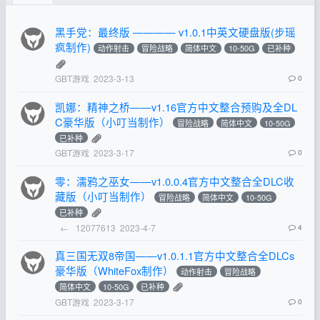
黑手党：最终版 ———— v1.0.1中英文硬盘版(步瑶
疯制作)
动作射击
冒险战略
简体中文
10-50G
已补种
GBT游戏
2023-3-13
0
凯娜：精神之桥——v1.16官方中文整合预购及全DL
C豪华版（小叮当制作）
冒险战略
简体中文
10-50G
已补种
GBT游戏
2023-3-17
0
零：濡鸦之巫女——v1.0.0.4官方中文整合全DLC收
藏版（小叮当制作）
冒险战略
简体中文
10-50G
已补种
←
12077613
2023-4-7
4
真三国无双8帝国——v1.0.1.1官方中文整合全DLCs
豪华版（WhiteFox制作）
动作射击
冒险战略
简体中文
10-50G
已补种
GBT游戏
2023-3-17
0