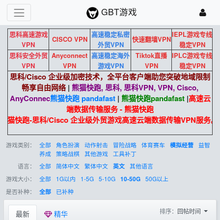
GBT游戏
思科高速游戏
高速稳定私密
IEPL游戏专线
CISCO VPN
快速翻墙VPN
VPN
外贸VPN
稳定VPN
思科安全外贸
Anyconnect
高速稳定海外
Tiktok直播
IPLC游戏专线
VPN
VPN
游戏VPN
VPN
稳定VPN
思科/Cisco 企业级加密技术，全平台客户端助您突破地域限制
畅享自由网络
|
熊猫快跑, 思科, 思科VPN, VPN, Cisco,
AnyConnec
熊猫快跑 pandafast
|
熊猫快跑
pandafast
|
高速云
端数据传输服务 - 熊猫快跑
熊猫快跑-思科/Cisco 企业级外贸游戏高速云端数据传输VPN服务。
游戏类别：
全部
角色扮演
动作射击
冒险战略
体育赛车
益智
模拟经营
养成
策略战棋
其他游戏
工具补丁
语言：
全部
简体中文
繁体中文
其他语言
英文
游戏大小：
全部
1G以内
1-5G
5-10G
50G以上
10-50G
是否补种：
已补种
全部
排序：
回帖时间
最新
精华