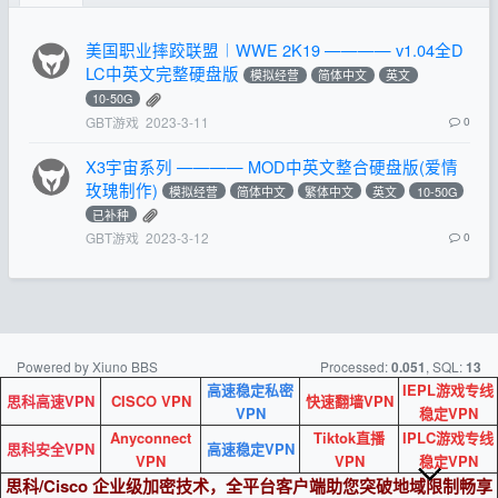
美国职业摔跤联盟︱WWE 2K19 ———— v1.04全D
LC中英文完整硬盘版
模拟经营
简体中文
英文
10-50G
GBT游戏
2023-3-11
0
X3宇宙系列 ———— MOD中英文整合硬盘版(爱情
玫瑰制作)
模拟经营
简体中文
繁体中文
英文
10-50G
已补种
GBT游戏
2023-3-12
0
Powered by Xiuno BBS
Processed:
, SQL:
0.051
13
高速稳定私密
IEPL游戏专线
思科高速VPN
CISCO VPN
快速翻墙VPN
VPN
稳定VPN
Anyconnect
Tiktok直播
IPLC游戏专线
思科安全VPN
高速稳定VPN
VPN
VPN
稳定VPN
思科/Cisco 企业级加密技术，全平台客户端助您突破地域限制畅享