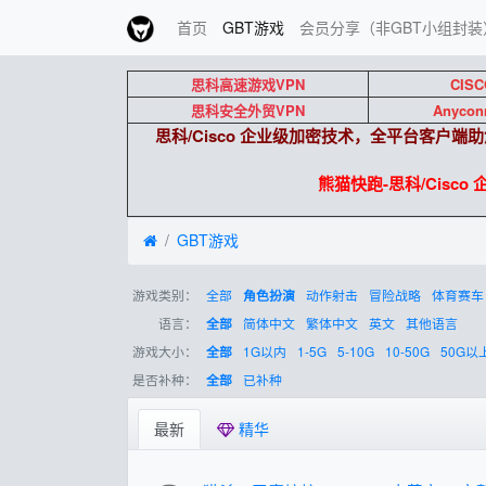
首页
GBT游戏
会员分享（非GBT小组封装
思科高速游戏VPN
CISC
思科安全外贸VPN
Anycon
思科/Cisco 企业级加密技术，全平台客户
熊猫快跑-思科/Cisco
GBT游戏
游戏类别：
全部
动作射击
冒险战略
体育赛车
角色扮演
语言：
简体中文
繁体中文
英文
其他语言
全部
游戏大小：
1G以内
1-5G
5-10G
10-50G
50G以
全部
是否补种：
已补种
全部
最新
精华