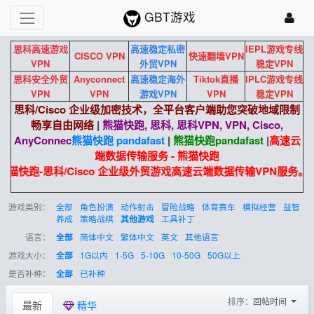
GBT游戏
思科高速游戏
高速稳定私密
IEPL游戏专线
CISCO VPN
快速翻墙VPN
VPN
外贸VPN
稳定VPN
思科安全外贸
Anyconnect
高速稳定海外
Tiktok直播
IPLC游戏专线
VPN
VPN
游戏VPN
VPN
稳定VPN
思科/Cisco 企业级加密技术，全平台客户端助您突破地域限制
畅享自由网络
|
熊猫快跑, 思科, 思科VPN, VPN, Cisco,
AnyConnec
熊猫快跑 pandafast
|
熊猫快跑
pandafast
|
高速云
端数据传输服务 - 熊猫快跑
熊猫快跑-思科/Cisco 企业级外贸游戏高速云端数据传输VPN服务。
游戏类别：
全部
角色扮演
动作射击
冒险战略
体育赛车
模拟经营
益智
养成
策略战棋
工具补丁
其他游戏
语言：
简体中文
繁体中文
英文
其他语言
全部
游戏大小：
1G以内
1-5G
5-10G
10-50G
50G以上
全部
是否补种：
已补种
全部
排序：
回帖时间
最新
精华