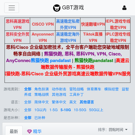
GBT游戏
思科高速游戏
高速稳定私密
IEPL游戏专线
CISCO VPN
快速翻墙VPN
VPN
外贸VPN
稳定VPN
思科安全外贸
Anyconnect
高速稳定海外
Tiktok直播
IPLC游戏专线
VPN
VPN
游戏VPN
VPN
稳定VPN
思科/Cisco 企业级加密技术，全平台客户端助您突破地域限制
畅享自由网络
|
熊猫快跑, 思科, 思科VPN, VPN, Cisco,
AnyConnec
熊猫快跑 pandafast
|
熊猫快跑
pandafast
|
高速云
端数据传输服务 - 熊猫快跑
熊猫快跑-思科/Cisco 企业级外贸游戏高速云端数据传输VPN服务
游戏类别：
角色扮演
动作射击
冒险战略
体育赛车
模拟经营
益智
全部
养成
策略战棋
其他游戏
工具补丁
语言：
全部
简体中文
繁体中文
英文
其他语言
游戏大小：
全部
1G以内
1-5G
10-50G
50G以上
5-10G
是否补种：
已补种
全部
排序：
回帖时间
最新
精华