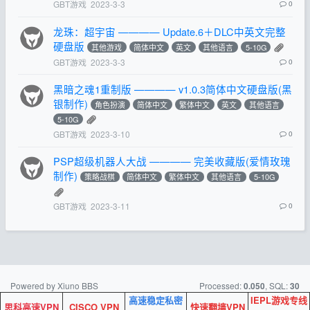
GBT游戏
2023-3-3
0
龙珠：超宇宙 ———— Update.6＋DLC中英文完整
硬盘版
其他游戏
简体中文
英文
其他语言
5-10G
GBT游戏
2023-3-3
0
黑暗之魂1重制版 ———— v1.0.3简体中文硬盘版(黑
银制作)
角色扮演
简体中文
繁体中文
英文
其他语言
5-10G
GBT游戏
2023-3-10
0
PSP超级机器人大战 ———— 完美收藏版(爱情玫瑰
制作)
策略战棋
简体中文
繁体中文
其他语言
5-10G
GBT游戏
2023-3-11
0
Powered by Xiuno BBS
Processed:
, SQL:
0.050
30
高速稳定私密
IEPL游戏专线
思科高速VPN
CISCO VPN
快速翻墙VPN