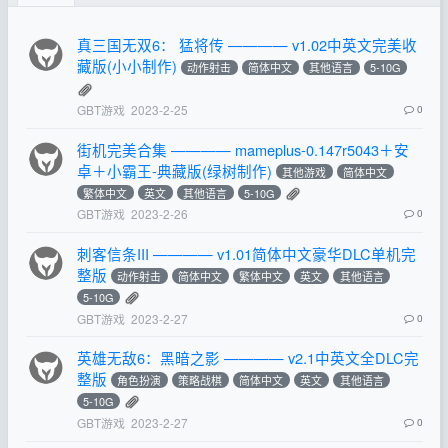
真三国无双6： 猛将传 ———— v1.02中英文完美收
藏版(小小制作)
动作射击
简体中文
其他语言
5-10G
GBT游戏
2023-2-25
0
街机完美合集 ———— mameplus-0.147r5043＋安
卓＋小霸王-典藏版(绿树制作)
其他游戏
简体中文
繁体中文
英文
其他语言
5-10G
GBT游戏
2023-2-26
0
刺客信条III ———— v1.01简体中文豪华DLC单机完
整版
动作射击
简体中文
繁体中文
英文
其他语言
5-10G
GBT游戏
2023-2-27
0
英雄无敌6：黑暗之影 ———— v2.1中英文全DLC完
整版
角色扮演
策略战棋
简体中文
英文
其他语言
5-10G
GBT游戏
2023-2-27
0