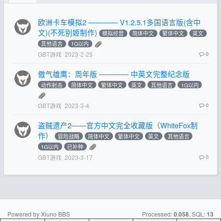
欧洲卡车模拟2 ———— V1.2.5.1多国语言版(含中
文)(不死别姬制作)
模拟经营
简体中文
繁体中文
英文
其他语言
1G以内
GBT游戏
2023-2-25
0
傲气雄鹰：周年版 ———— 中英文完整纪念版
动作射击
简体中文
繁体中文
英文
其他语言
1G以内
GBT游戏
2023-3-4
0
盗贼遗产2——官方中文完全收藏版（WhiteFox制
作）
冒险战略
简体中文
繁体中文
英文
其他语言
1G以内
已补种
GBT游戏
2023-3-17
0
Powered by Xiuno BBS
Processed:
, SQL:
0.058
13