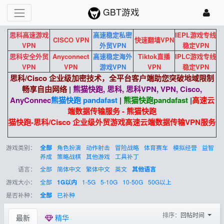
GBT游戏
思科高速游戏
高速稳定私密
IEPL游戏专线
CISCO VPN
快速翻墙VPN
VPN
外贸VPN
稳定VPN
思科安全外贸
Anyconnect
高速稳定海外
Tiktok直播
IPLC游戏专线
VPN
VPN
游戏VPN
VPN
稳定VPN
思科/Cisco 企业级加密技术，全平台客户端助您突破地域限制
畅享自由网络
|
熊猫快跑, 思科, 思科VPN, VPN, Cisco,
AnyConnec
熊猫快跑 pandafast
|
熊猫快跑
pandafast
|
高速云
端数据传输服务 - 熊猫快跑
熊猫快跑-思科/Cisco 企业级外贸游戏高速云端数据传输VPN服务
游戏类别：
角色扮演
动作射击
冒险战略
体育赛车
模拟经营
益智
全部
养成
策略战棋
其他游戏
工具补丁
语言：
全部
简体中文
繁体中文
英文
其他语言
游戏大小：
全部
1-5G
5-10G
10-50G
50G以上
1G以内
是否补种：
已补种
全部
排序：
回帖时间
最新
精华